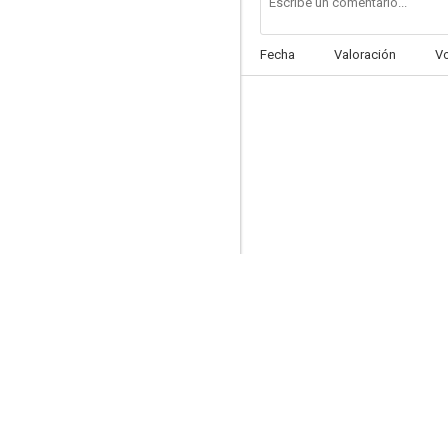
Fecha
Valoración
V
La delación
--
Último chantaje
--