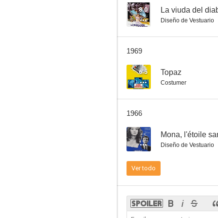
8.0
La viuda del dia
Diseño de Vestuario
Tres destinos
1969
--
6.5
Topaz
Costumer
1966
--
Mona, l'étoile s
Diseño de Vestuario
Mona, l'étoile sans nom
Ver todo
--