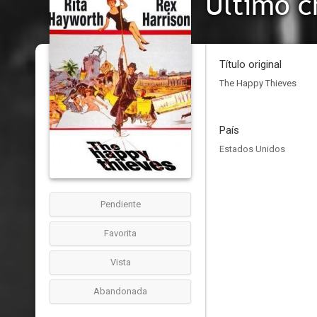
Último c
Título original
The Happy Thieves
País
Estados Unidos
Pendiente
Favorita
Vista
Abandonada