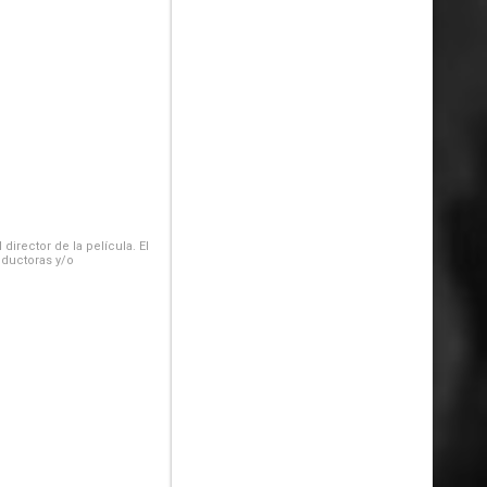
irector de la película. El
oductoras y/o