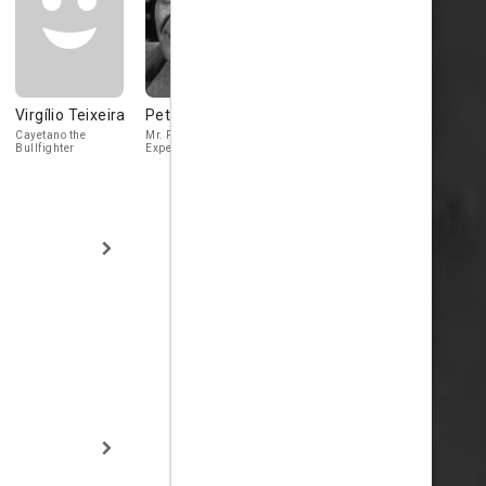
Virgílio Teixeira
Peter Illing
Britt Ekland
George Ri
Cayetano the
Mr. Pickett the Art
Mrs. Pickett
Spanish Police
Bullfighter
Expert
Inspector