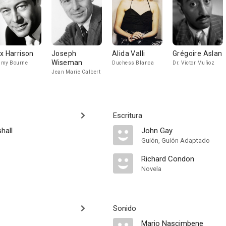
x Harrison
Joseph
Alida Valli
Grégoire Aslan
Wiseman
mmy Bourne
Duchess Blanca
Dr. Victor Muñoz
Jean Marie Calbert
Escritura
hall
John Gay
Guión, Guión Adaptado
Richard Condon
Novela
Sonido
Mario Nascimbene