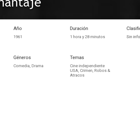
hantaje
Año
Duración
Clasif
1961
1 hora y 28 minutos
Sin inf
Géneros
Temas
Comedia
,
Drama
Cine independiente
USA
,
Crimen
,
Robos &
Atracos