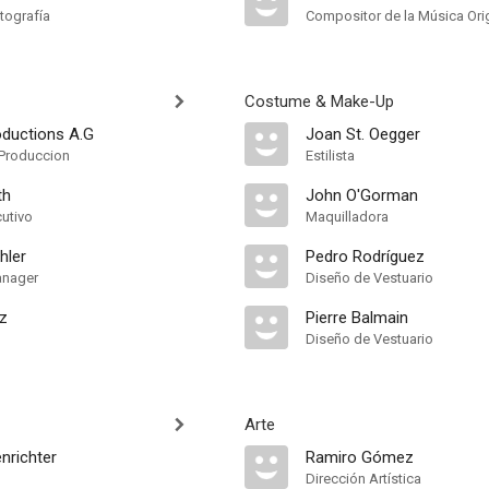
tografía
Compositor de la Música Orig
Costume & Make-Up
oductions A.G
Joan St. Oegger
Produccion
Estilista
th
John O'Gorman
cutivo
Maquilladora
hler
Pedro Rodríguez
anager
Diseño de Vestuario
z
Pierre Balmain
Diseño de Vestuario
Arte
nrichter
Ramiro Gómez
Dirección Artística