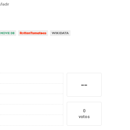
ñadir
--
0
votos