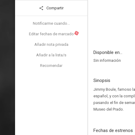
Compartir
Notificarme cuando...
N
Editar fechas de marcado
Añadir nota privada
Disponible en...
Añadir a la lista/s
Sin información
Recomendar
Sinopsis
Jimmy Boule, famoso la
español, y con la comp
pasando el fin de seman
Museo del Prado.
Fechas de estrenos