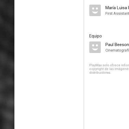
María Luisa 
First Assistant
Equipo
Paul Beeson
Cinematograf
PlayMax solo ofrece inform
copyright de las imágenes
distribuidoras.