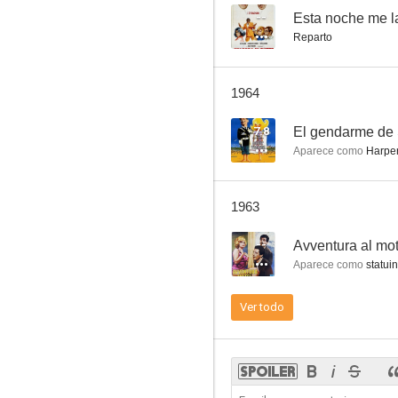
--
Esta noche me l
Reparto
Pecados de verano
1964
--
7.8
El gendarme de 
Aparece como
Harper
1963
--
Avventura al mot
Aparece como
statuina 
L'imprevisto (Los secuestradores)
Ver todo
--