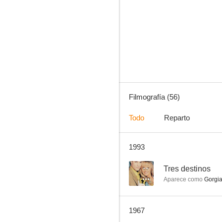
Tres destinos
--
Filmografía (56)
Todo
Reparto
1993
Rocambole: El ladrón de guantes blancos
--
--
Tres destinos
Aparece como
Gorgias
1967