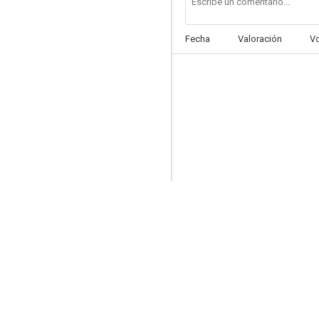
Fecha
Valoración
V
Padres en vaqueros
--
Tunisi top secret
--