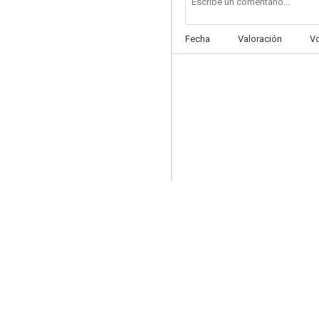
Fecha
Valoración
V
La francesa y el amor
--
Natalie
--