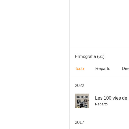
Les 100 vies de Francis Blanche
--
Filmografía (61)
Todo
Reparto
Dir
2022
Los amores de Lady Hamilton
--
--
Les 100 vies de
Reparto
2017