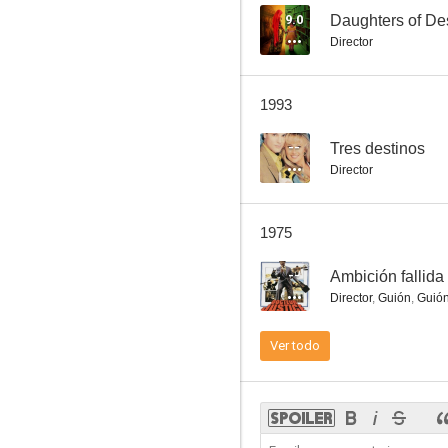
9.0
Daughters of De
Director
La segunda verdad
1993
--
--
Tres destinos
Director
1975
--
Ambición fallida
Director
,
Guión
,
Guió
La cena de los cobardes
Ver todo
--