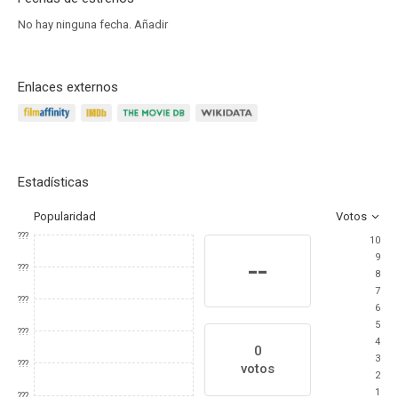
No hay ninguna fecha.
Añadir
Enlaces externos
Estadísticas
Popularidad
Votos
???
10
9
--
???
8
7
???
6
5
???
4
0
3
???
votos
2
1
???