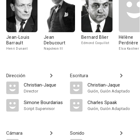
Jean-Louis
Jean
Bernard Blier
Hélène
Barrault
Debucourt
Perdrière
Edmond Coquillot
Henri Dunant
Napoleon III
Elsa Kastner
Dirección
Escritura
Christian-Jaque
Christian-Jaque
Director
Guión, Guión Adaptado
Simone Bourdarias
Charles Spaak
Script Supervisor
Guión, Guión Adaptado
Cámara
Sonido