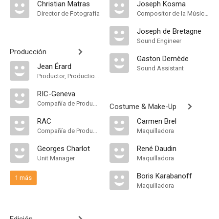
Christian Matras
Joseph Kosma
Director de Fotografía
Compositor de la Música Original
Joseph de Bretagne
Sound Engineer
Producción
Gaston Demède
Jean Érard
Sound Assistant
Productor, Production Manager
RIC-Geneva
Compañía de Produccion
Costume & Make-Up
RAC
Carmen Brel
Compañía de Produccion
Maquilladora
Georges Charlot
René Daudin
Unit Manager
Maquilladora
Boris Karabanoff
1 más
Maquilladora