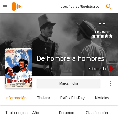
Identificarse/Registrarse
--
Sin valorar
De hombre a hombres
Estrenada
Marcar ficha
Información
Trailers
DVD / Blu-Ray
Noticias
Título original
Año
Duración
Clasificación por edades