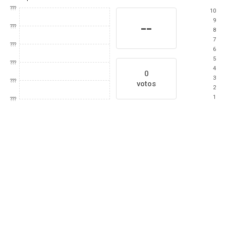
???
10
9
--
???
8
7
???
6
5
???
4
0
3
???
votos
2
1
???