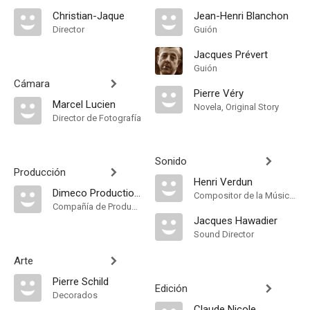
Christian-Jaque
Jean-Henri Blanchon
Director
Guión
Jacques Prévert
Guión
Cámara
Pierre Véry
Marcel Lucien
Novela, Original Story
Director de Fotografía
Sonido
Producción
Henri Verdun
Dimeco Productions
Compositor de la Música Original, Música
Compañía de Produccion
Jacques Hawadier
Sound Director
Arte
Pierre Schild
Edición
Decorados
Claude Nicole