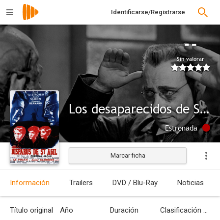
Identificarse/Registrarse
--
Sin valorar
Los desaparecidos de Saint Agil
Estrenada
Marcar ficha
Información
Trailers
DVD / Blu-Ray
Noticias
Título original
Año
Duración
Clasificación por edades