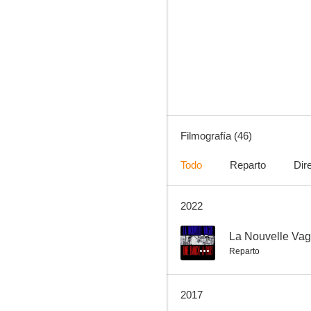
El comisario Maigret
--
Filmografía (46)
Todo
Reparto
Dir
2022
Tres destinos
--
--
La Nouvelle Vag
Reparto
2017