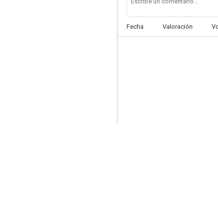
Fecha
Valoración
V
Cinéastes de notre temps: Erich von Stroheim
--
La cita
--