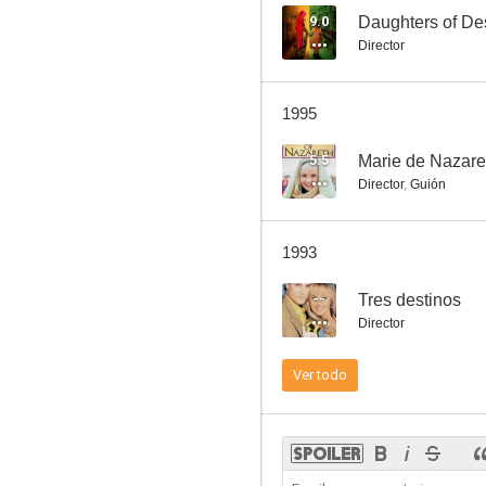
9.0
Daughters of De
Director
Histoire du chevalier Des Grieux et de Manon Lescaut
1995
--
5.5
Marie de Nazare
Director
,
Guión
1993
--
Tres destinos
Director
Los sultanes
Ver todo
--