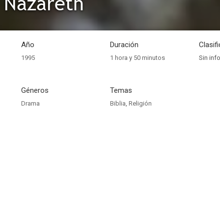
 Nazareth
Año
Duración
Clasif
1995
1 hora y 50 minutos
Sin inf
Géneros
Temas
Drama
Biblia
,
Religión