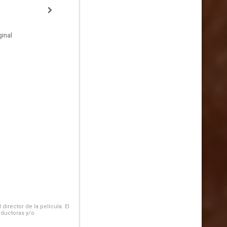
inal
irector de la película. El
oductoras y/o