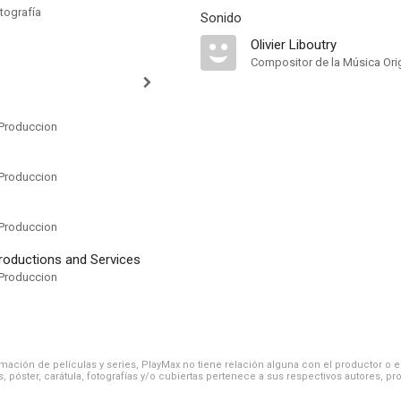
tografía
Sonido
Olivier Liboutry
Compositor de la Música Orig
Produccion
Produccion
Produccion
oductions and Services
Produccion
ación de películas y series, PlayMax no tiene relación alguna con el productor o el d
, póster, carátula, fotografías y/o cubiertas pertenece a sus respectivos autores, pr