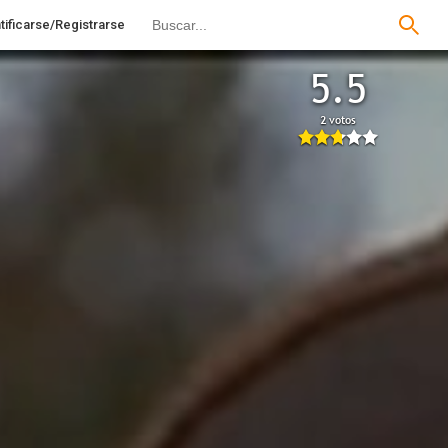
tificarse/Registrarse
5.5
2 votos