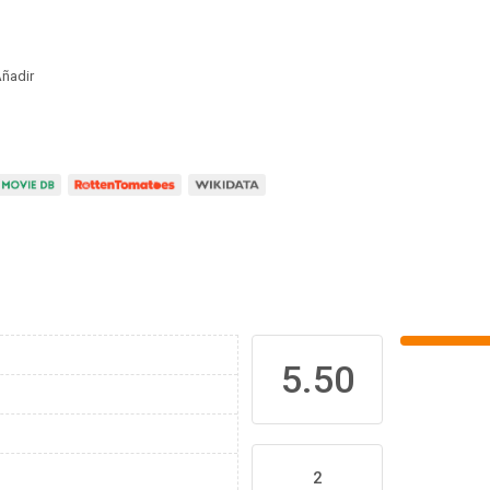
ñadir
5.50
2