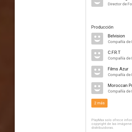
Director de Fo
Producción
Belvision
Compañía de 
C.F.R.T
Compañía de 
Films Azur
Compañía de 
Moroccan Pr
Compañía de 
2 más
PlayMax solo ofrece inform
copyright de las imágenes
distribuidoras.