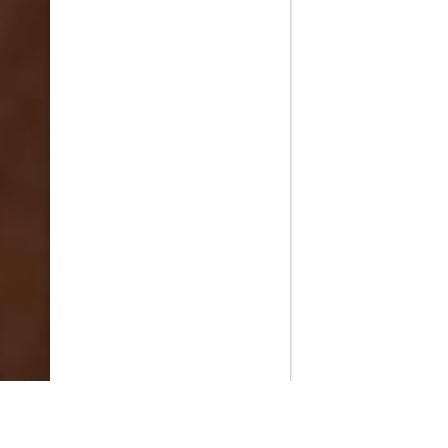
PlayMax
2026
Series populares