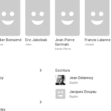
dier Bienaimé
Eric Jakobiak
Jean-Pierre
Francis Lalanne
Germain
sus
Jean
Joseph
Simon-Pierre
Escritura
oy
Jean Delannoy
Guión
Jacques Douyau
Guión
tini