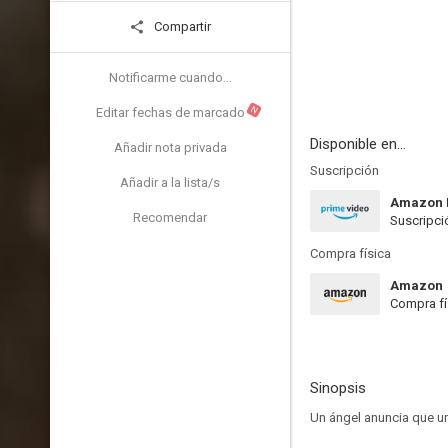
Compartir
Notificarme cuando...
N
Editar fechas de marcado
Disponible en...
Añadir nota privada
Suscripción
Añadir a la lista/s
Amazon 
Recomendar
Suscripci
Compra física
Amazon
Compra fí
Sinopsis
Un ángel anuncia que una