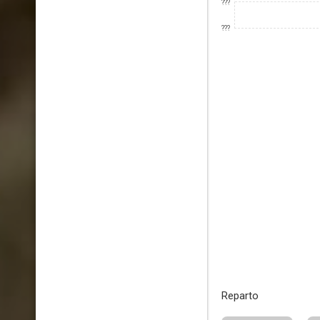
???
???
Reparto