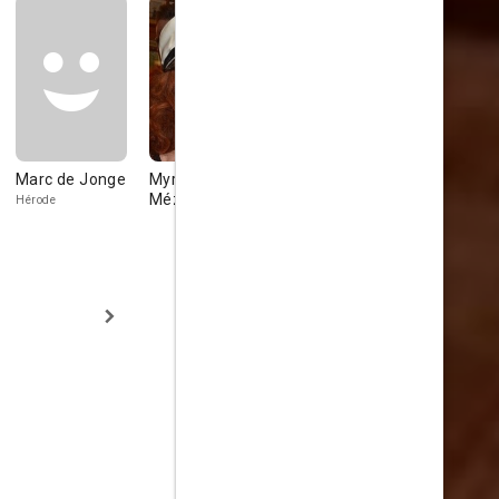
Marc de Jonge
Myriam
Jean-Marc
Jean-Loup
Mézières
Bory
Wolff
Hérode