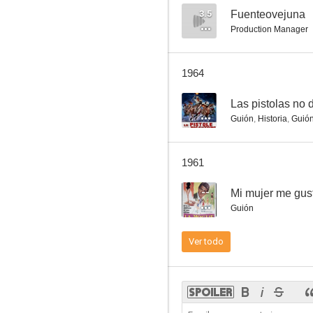
3.5
Fuenteovejuna
Production Manager
El capitán de Loyola
1964
--
--
Las pistolas no 
Guión
,
Historia
,
Guió
1961
--
Mi mujer me gus
Guión
Lola Montes
Ver todo
--