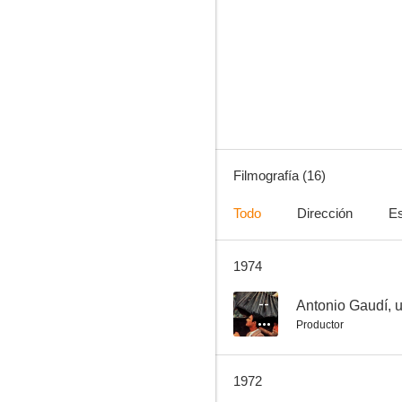
Antonio Gaudí, una visión inacabada
--
Filmografía (16)
Todo
Dirección
Es
1974
Las últimas banderas
--
--
Antonio Gaudí, 
Productor
1972