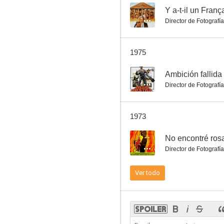
--
Y a-t-il un Franç
Director de Fotografía
Los padres terribles
1975
--
--
Ambición fallida
Director de Fotografía
1973
--
No encontré ros
Director de Fotografía
No encontré rosas para mi madre
Ver todo
--