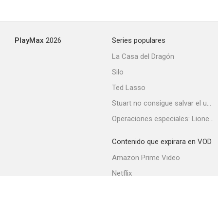
La fuente enterrada
PlayMax
2026
Series populares
--
La Casa del Dragón
Silo
Ted Lasso
Stuart no consigue salvar el universo
Operaciones especiales: Lioness
Contenido que expirara en VOD
L'homme de joie
Amazon Prime Video
--
Netflix
Filmin
Movistar+