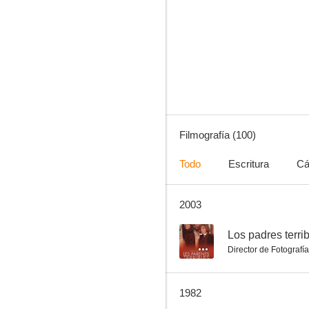
La casa de la Troya
5.2
Filmografía (100)
Todo
Escritura
Cá
2003
La hija del embajador
--
--
Los padres terri
Director de Fotografía
1982