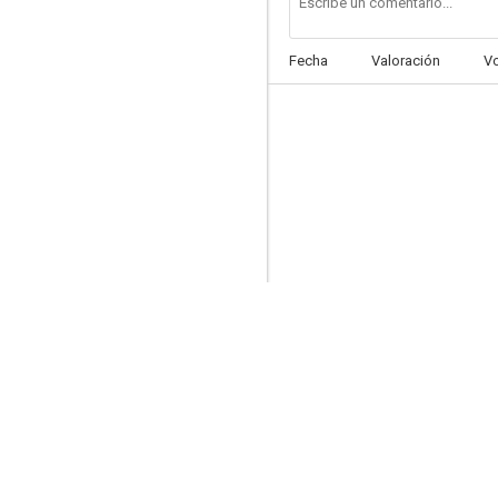
Fecha
Valoración
V
Les patates
--
La permission
--