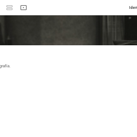
Iden
rafía.