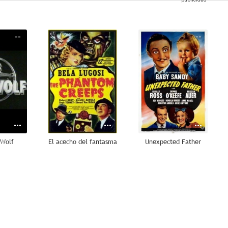
--
--
--
 Wolf
El acecho del fantasma
Unexpected Father
--
--