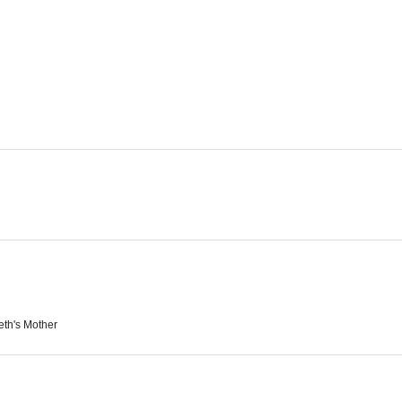
A mí no me engaña nadie
Secrets of a Nurse
Expos
eth's Mother