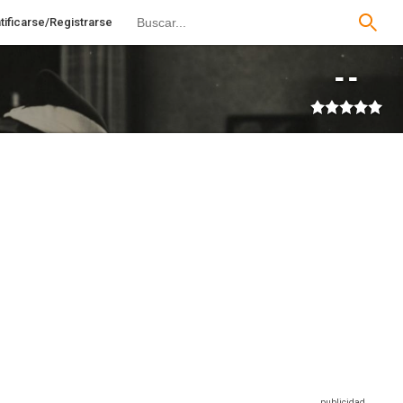
tificarse/Registrarse
--