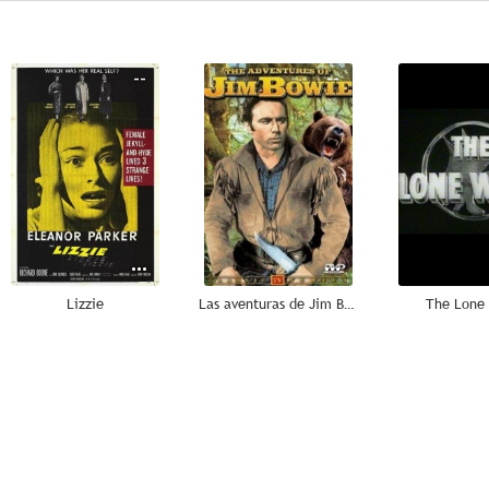
--
--
Lizzie
Las aventuras de Jim Bowie
The Lone
--
--