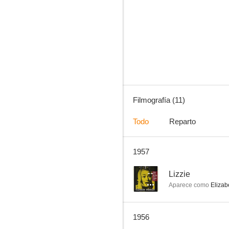
Hero for a Day
Filmografía (11)
Todo
Reparto
1957
--
Lizzie
Aparece como
Elizab
1956