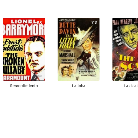
8.0
7.3
Remordimiento
La loba
La cicat
6.0
6.0