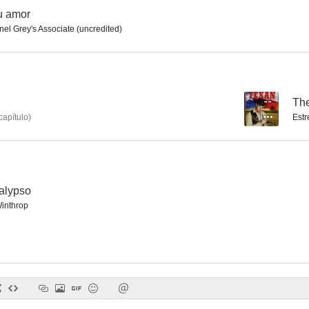
u amor
nel Grey's Associate (uncredited)
Lassie
La gran noche de Casanova
Roar of th
--
--
--
Th
capítulo
)
Estr
alypso
Winthrop
Rendezvous with Annie
Scared Stiff
La reina de
--
--