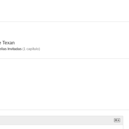
e Crowd
Adventures of Wild Bill Hickok
Racket Squad
--
--
--
e Texan
ellas Invitadas
(
1
capítulo
)
l baile
One Body Too Many
When the Lights Go on Again
--
--
--