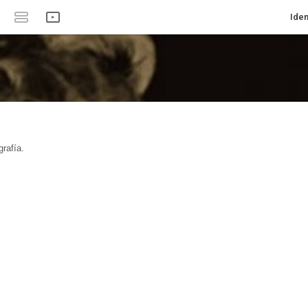
Iden
rafía.