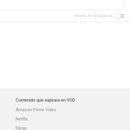
Mínimo de
50
palabras
tness
El vagabundo
This Time for Keeps
--
--
--
Contenido que expirara en VOD
ge
Scandal Street
The Night Hawk
Amazon Prime Video
--
--
--
Netflix
Filmin