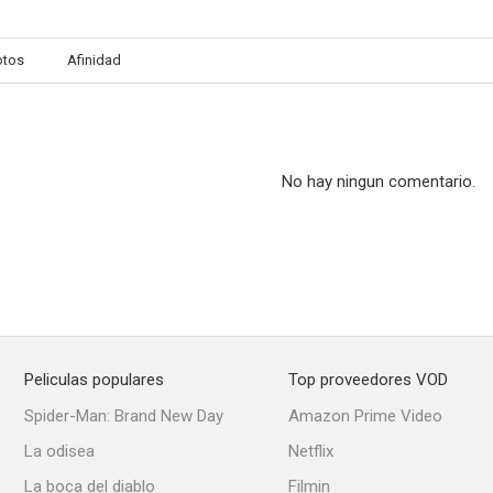
otos
Afinidad
Látigo negro
Cowboy and the Senorita
Silent Wi
--
--
No hay ningun comentario.
Peliculas populares
Top proveedores VOD
Whistling in Dixie
Mystery Plane
Sabota
Spider-Man: Brand New Day
Amazon Prime Video
--
--
La odisea
Netflix
La boca del diablo
Filmin