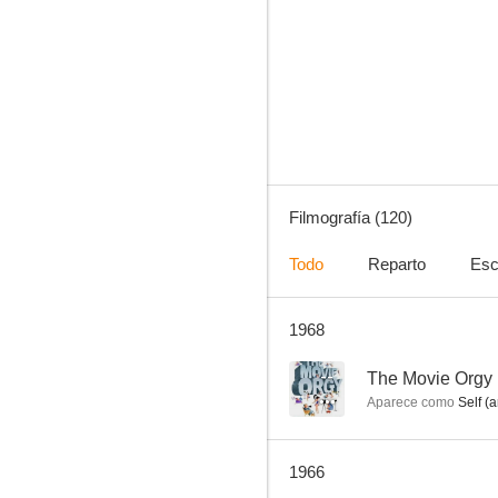
La amargura del general Yen
1.0
Filmografía (120)
Todo
Reparto
Esc
1968
Dragnet
--
--
The Movie Orgy
Aparece como
Self (a
1966