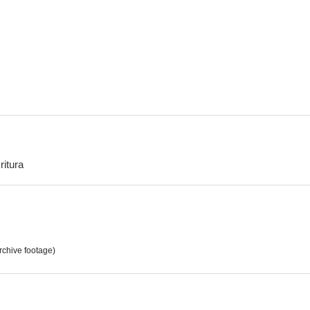
Almas en el mar
Si yo tuviera un millón
Emigran
--
--
ritura
The Movie Orgy
Más fuerte que tu amor
Peter G
--
--
rchive footage)