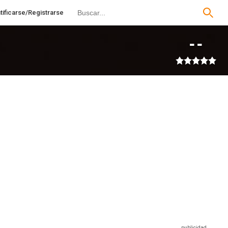
tificarse/Registrarse
--