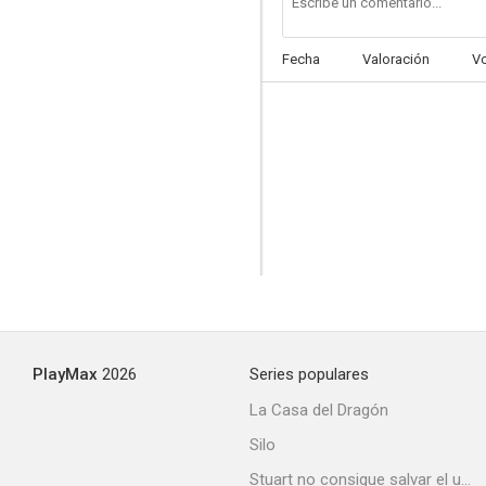
Fecha
Valoración
V
Goodnight, Sweetheart
--
PlayMax
2026
Series populares
Mr. and Mrs. North
La Casa del Dragón
--
Silo
Stuart no consigue salvar el universo