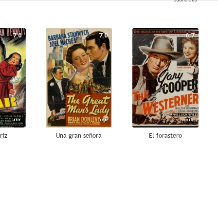
7.0
7.0
6.7
riz
Una gran señora
El forastero
5.0
5.0
1.5