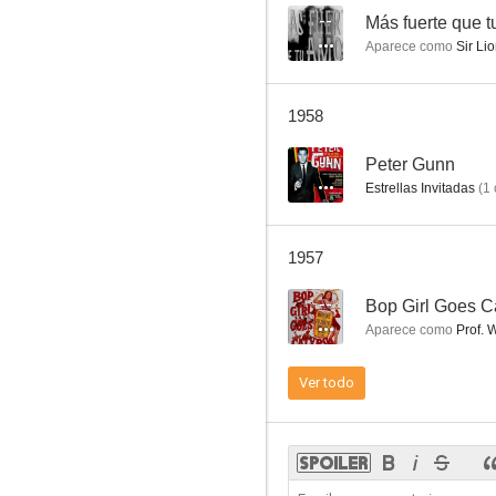
--
Más fuerte que t
Aparece como
Sir Lio
Sudden Danger
1958
--
--
Peter Gunn
Estrellas Invitadas
(
1
1957
--
Bop Girl Goes C
Aparece como
Prof. 
That Brennan Girl
Ver todo
--