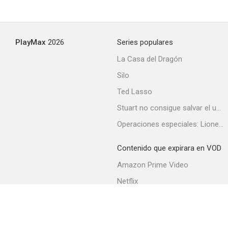
Muerte al atardecer
PlayMax
2026
Series populares
--
La Casa del Dragón
Silo
Ted Lasso
Stuart no consigue salvar el universo
Operaciones especiales: Lioness
Contenido que expirara en VOD
Kiss of Fire
Amazon Prime Video
--
Netflix
Filmin
Movistar+