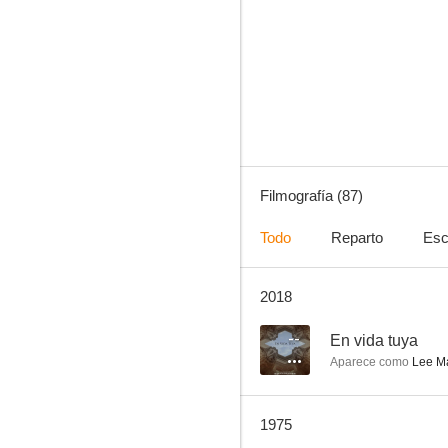
Embrujada
8.0
Filmografía (87)
Todo
Reparto
Esc
2018
Cintia
7.5
--
En vida tuya
Aparece como
Lee Ma
1975