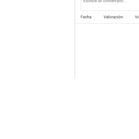
Fecha
Valoración
V
Himno de batalla
5.8
Complot
3.0