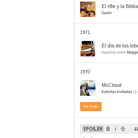
5.7
El rifle y la Bibli
Guión
Hedda Gabler, cae el telón
1971
7.0
--
El día de los lob
Aparece como
Maggi
1970
8.0
McCloud
Estrellas Invitadas
(
1
Los cuatro hijos de Katie Elder
Ver todo
6.4