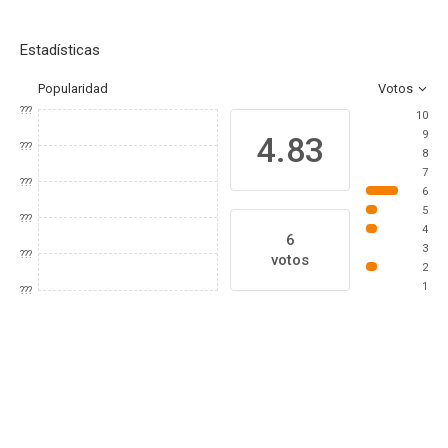
Estadísticas
Popularidad
Votos
???
10
9
4.83
???
8
7
???
6
5
???
4
6
3
???
votos
2
1
???