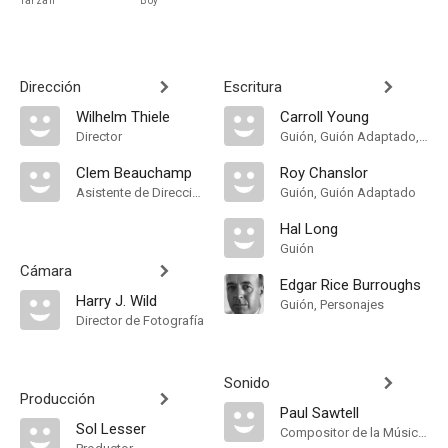
Tarzan
Boy
Dirección
Escritura
Wilhelm Thiele
Carroll Young
Director
Guión, Guión Adaptado, Historia
Clem Beauchamp
Roy Chanslor
Asistente de Dirección
Guión, Guión Adaptado
Hal Long
Guión
Cámara
Edgar Rice Burroughs
Harry J. Wild
Guión, Personajes
Director de Fotografía
Sonido
Producción
Paul Sawtell
Sol Lesser
Compositor de la Música Original, Música