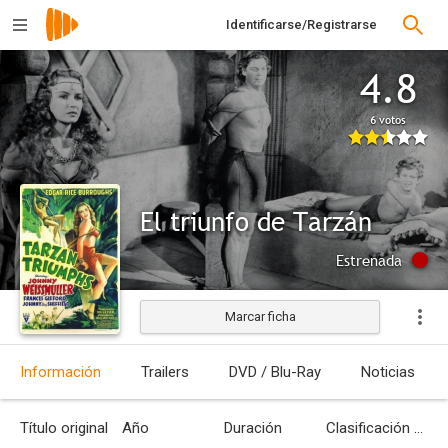
Identificarse/Registrarse
4.8
6 votos
El triunfo de Tarzán
Estrenada
Marcar ficha
Información
Trailers
DVD / Blu-Ray
Noticias
Título original
Año
Duración
Clasificación por edades