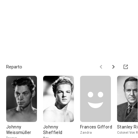
Reparto
Johnny
Johnny
Frances Gifford
Stanley R
Weissmüller
Sheffield
Zandra
Colonel Von R