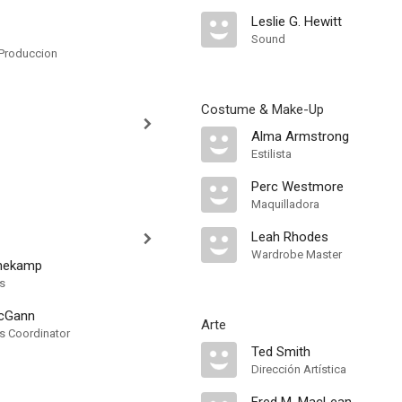
Leslie G. Hewitt
Sound
Produccion
Costume & Make-Up
Alma Armstrong
Estilista
Perc Westmore
Maquilladora
Leah Rhodes
Wardrobe Master
enekamp
ts
McGann
Arte
ts Coordinator
Ted Smith
Dirección Artística