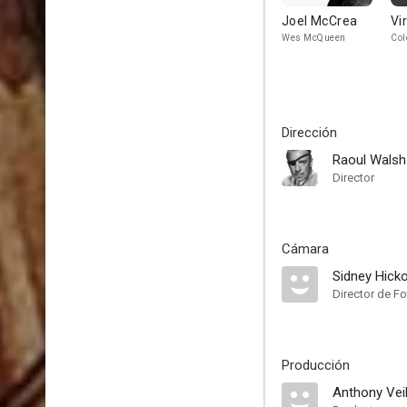
Joel McCrea
Vi
Wes McQueen
Col
Dirección
Raoul Walsh
Director
Cámara
Sidney Hick
Director de Fo
Producción
Anthony Veil