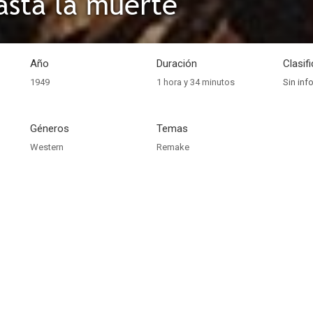
asta la muerte
Año
Duración
Clasif
1949
1 hora y 34 minutos
Sin inf
Géneros
Temas
Western
Remake