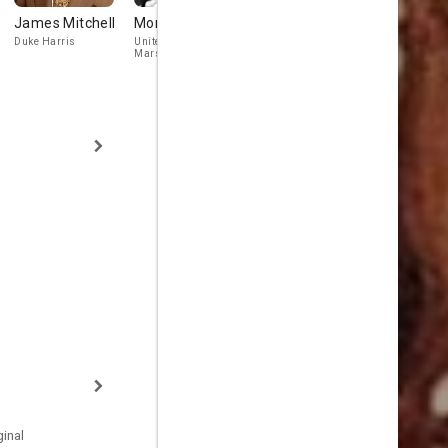
James Mitchell
Morris Ankrum
Basil Ruysdael
Frank Pugl
Duke Harris
United States
Dave Rickard ('The
Brother Tomas
Marshal
Old Man')
inal