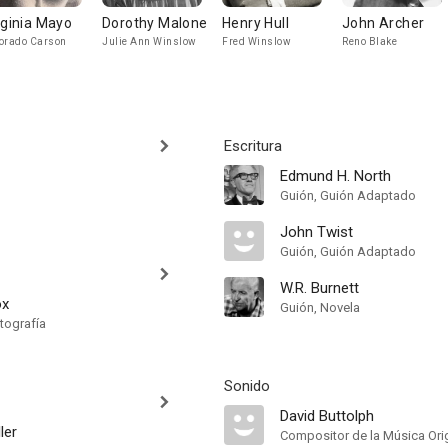
rginia Mayo
Dorothy Malone
Henry Hull
John Archer
orado Carson
Julie Ann Winslow
Fred Winslow
Reno Blake
Escritura
Edmund H. North
Guión, Guión Adaptado
John Twist
Guión, Guión Adaptado
W.R. Burnett
ox
Guión, Novela
tografía
Sonido
David Buttolph
ler
Compositor de la Música Orig