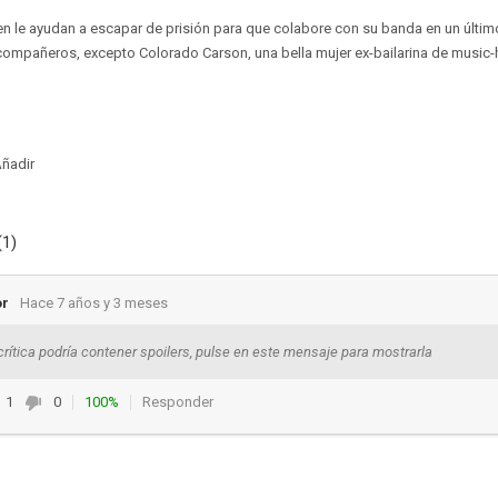
 le ayudan a escapar de prisión para que colabore con su banda en un último 
ompañeros, excepto Colorado Carson, una bella mujer ex-bailarina de music-h
ñadir
(1)
or
Hace 7 años y 3 meses
crítica podría contener spoilers, pulse en este mensaje para mostrarla
1
0
100%
Responder