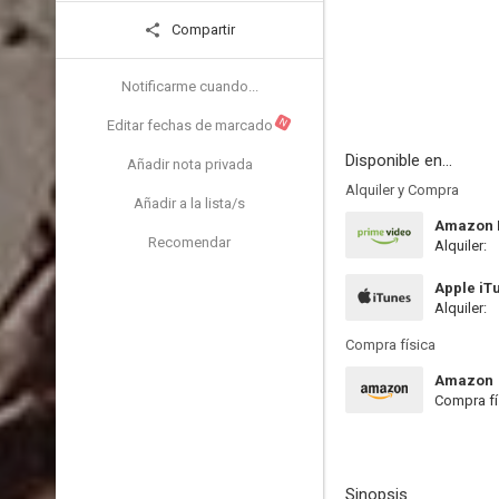
Compartir
Notificarme cuando...
N
Editar fechas de marcado
Disponible en...
Añadir nota privada
Alquiler y Compra
Añadir a la lista/s
Amazon P
Recomendar
Alquiler:
Apple iT
Alquiler:
Compra física
Amazon
Compra fí
Sinopsis