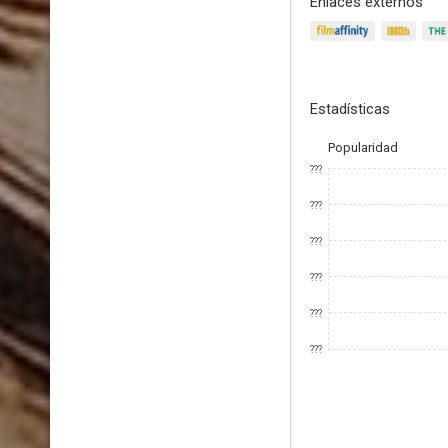
Enlaces externos
Estadísticas
Popularidad
???
???
???
???
???
???