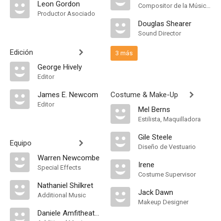
Leon Gordon
Compositor de la Música Original
Productor Asociado
Douglas Shearer
Sound Director
Edición
3 más
George Hively
Editor
James E. Newcom
Costume & Make-Up
Editor
Mel Berns
Estilista, Maquilladora
Gile Steele
Equipo
Diseño de Vestuario
Warren Newcombe
Irene
Special Effects
Costume Supervisor
Nathaniel Shilkret
Jack Dawn
Additional Music
Makeup Designer
Daniele Amfitheatrof