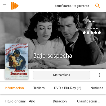
Identificarse/Registrarse
--
Sin valorar
Bajo sospecha
Marcar ficha
Estrenada
Información
Trailers
DVD / Blu-Ray
(2)
Noticias
Título original
Año
Duración
Clasificación por edades