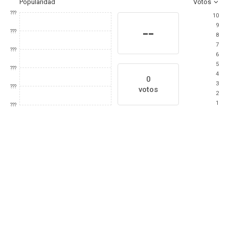
Popularidad
Votos
???
10
9
--
???
8
7
???
6
5
???
4
0
3
???
votos
2
1
???