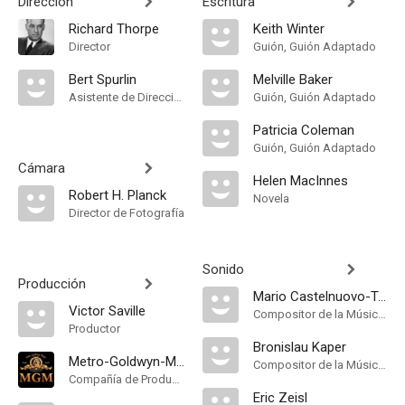
Dirección
Escritura
Richard Thorpe
Keith Winter
Director
Guión, Guión Adaptado
Bert Spurlin
Melville Baker
Asistente de Dirección
Guión, Guión Adaptado
Patricia Coleman
Guión, Guión Adaptado
Cámara
Helen MacInnes
Robert H. Planck
Novela
Director de Fotografía
Sonido
Producción
Mario Castelnuovo-Tedesco
Victor Saville
Compositor de la Música Original
Productor
Bronislau Kaper
Metro-Goldwyn-Mayer
Compositor de la Música Original
Compañía de Produccion
Eric Zeisl