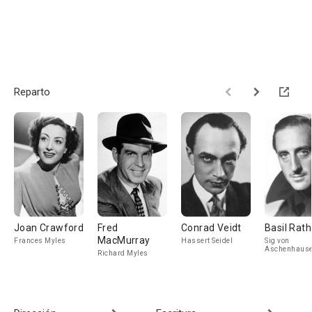
Reparto
Joan Crawford
Fred
Conrad Veidt
Basil Rat
MacMurray
Frances Myles
Hassert Seidel
Sig von
Aschenhaus
Richard Myles