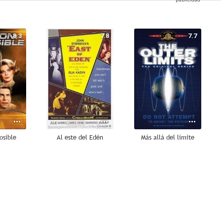
8.3
7.8
7.7
osible
Al este del Edén
Más allá del límite
--
--
--