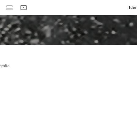
Iden
rafía.