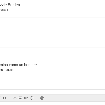
izzie Borden
Russell
Brigada 8
Gunsmoke in Tucson
Los jinetes de
--
--
amina como un hombre
na Houston
Ballinger de Chicago
The Edge of Night
Mike Ha