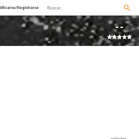
tificarse/Registrarse
--