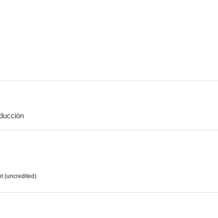
Valle Paraíso
La leyenda de Lizzie Borden
El astu
--
--
ducción
La dimensión desconocida: El mejoramiento de Salvadore Ross
La dimensión desconocida: A su imagen
The Galla
--
--
t (uncredited)