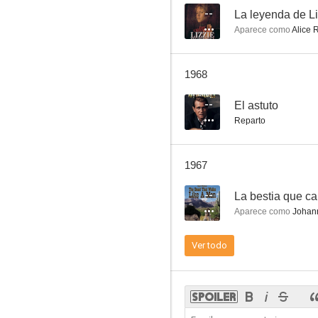
--
La leyenda de L
Aparece como
Alice 
Law of the Plainsman
1968
--
--
El astuto
Reparto
1967
--
La bestia que c
Aparece como
Johan
Caravana
Ver todo