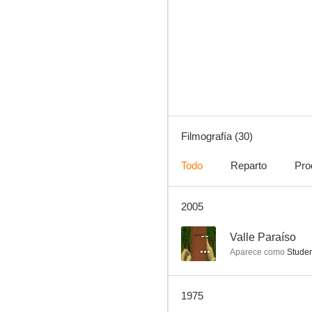
El fugitivo
--
Filmografía (30)
Todo
Reparto
Pro
2005
Más allá del límite. Keeper of the Purple Twilight
--
--
Valle Paraíso
Aparece como
Studen
1975