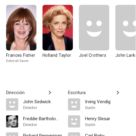
Frances Fisher
Holland Taylor
Joel Crothers
John Lark
Deborah Saxon
Dirección
Escritura
John Sedwick
Irving Vendig
Director
Guión
Freddie Bartholomew
Henry Slesar
Director
Guión
Richard Pepperman
Carl Bixby