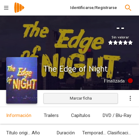
Identificarse/Registrarse
--
Sin valorar
The Edge of Night
Finalizada
Marcar ficha
Información
Trailers
Capítulos
DVD / Blu-Ray
Título original
Año
Duración
Temporadas
Clasificación por edades