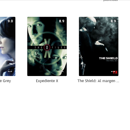
9.0
8.9
8.9
e Grey
Expediente X
The Shield: Al margen de la ley
8.5
8.4
8.4