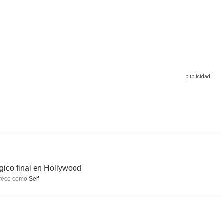
o
Titanic
E.R.: Urgencias
8.2
8.1
8.0
anse
Eureka
Medium
7.7
7.7
7.7
gico final en Hollywood
rece como
Self