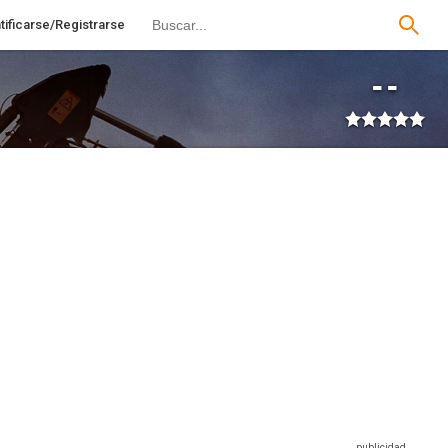
tificarse/Registrarse
--