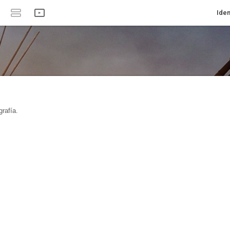
Iden
rafía.