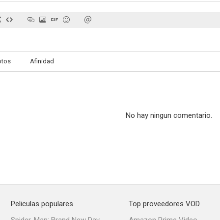
Amor de calendario (Holidate)
En el valle de Elah
El otro P
otos
Afinidad
10
9.0
No hay ningun comentario.
Clint Eastwood: The Man from Malpaso
Desert Road
Rosean
8.0
8.0
Peliculas populares
Top proveedores VOD