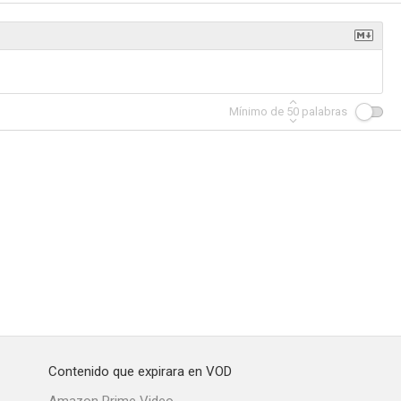
arís
Reptiles
Disomnia
Mínimo de
50
palabras
8.8
8.7
8.6
ne
Más allá del límite
La vida de Audrey Hepburn
7.9
7.8
7.7
Contenido que expirara en VOD