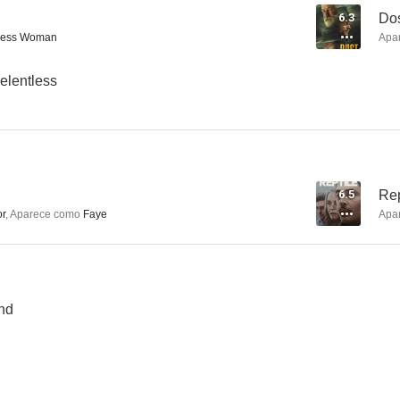
6.3
Dos
ess Woman
Apa
Torchwood
The Sinner
Masters o
elentless
7.6
7.5
6.5
Rep
or
,
Aparece como
Faye
Apa
Resurrection
El inocente
La hués
nd
6.8
6.6