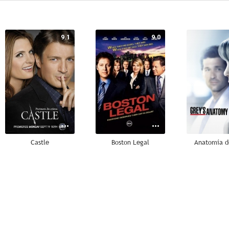
9.1
9.0
Castle
Boston Legal
Anatomía d
8.8
8.7