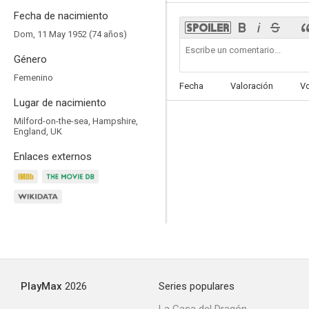
Fecha de nacimiento
Dom, 11 May 1952 (74 años)
Género
Femenino
60 segundos
Fecha
Valoración
V
10
Lugar de nacimiento
Milford-on-the-sea, Hampshire,
England, UK
Enlaces externos
Red Wing
8.0
PlayMax
2026
Series populares