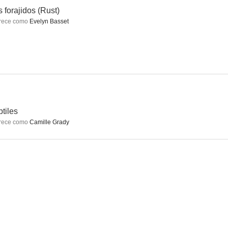
 forajidos (Rust)
rece como
Evelyn Basset
f Sex
Watchmen
La dama de oro
7.2
7.1
7.1
tiles
rece como
Camille Grady
ped
La sombra del reino
Ejecución inminente
6.5
6.5
5.4