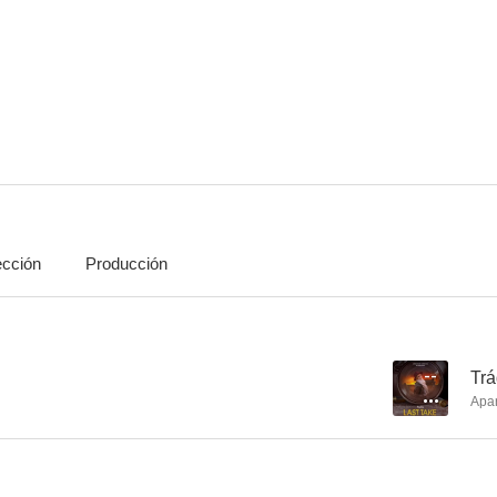
El mentalista
CSI: Las Vegas
Farg
8.2
8.2
ección
Producción
The Rookie
Sin perdón
The Exp
7.9
7.8
--
Trá
Apa