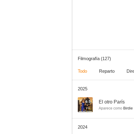
Mentes criminales
8.3
Filmografía (127)
Todo
Reparto
Dir
2025
Caso abierto
8.0
6.5
El otro París
Aparece como
Birdie
2024