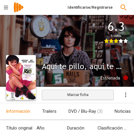
Identificarse/Registrarse
6.3
5 votos
Aquí te pillo, aquí te mato
Estrenada
Marcar ficha
Información
Trailers
DVD / Blu-Ray
(3)
Noticias
Título original
Año
Duración
Clasificación por edades