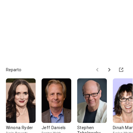
Reparto
Winona Ryder
Jeff Daniels
Stephen
Dinah Ma