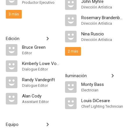
John Myhre
Productor Ejecutivo
Dirección Artística
3 más
Rosemary Brandenburg
Dirección Artística
Nina Ruscio
Edición
Dirección Artística
Bruce Green
2 más
Editor
Kimberly Lowe Voigt
Dialogue Editor
Iluminación
Randy Vandegrift
Monty Bass
Dialogue Editor
Electrician
Alan Cody
Louis DiCesare
Assistant Editor
Chief Lighting Technician
Equipo