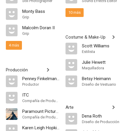
Still Photographer
Sound Effects Editor
Monty Bass
10 más
Grip
Malcolm Doran II
Grip
Costume & Make-Up
4 más
Scott Williams
Estilista
Julie Hewett
Maquilladora
Producción
Penney Finkelman Cox
Betsy Heimann
Productor
Diseño de Vestuario
ITC
Compañía de Produccion
Arte
Paramount Pictures
Dena Roth
Compañía de Produccion
Diseño de Producción
Karen Leigh Hopkins