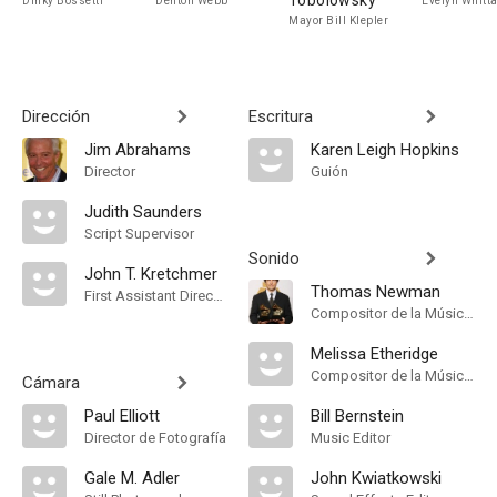
Tobolowsky
Dinky Bossetti
Denton Webb
Evelyn Whitt
Mayor Bill Klepler
Dirección
Escritura
Jim Abrahams
Karen Leigh Hopkins
Director
Guión
Judith Saunders
Script Supervisor
Sonido
John T. Kretchmer
Thomas Newman
First Assistant Director
Compositor de la Música Original
Melissa Etheridge
Compositor de la Música Original
Cámara
Paul Elliott
Bill Bernstein
Director de Fotografía
Music Editor
Gale M. Adler
John Kwiatkowski