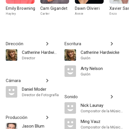
Emily Browning
Cam Gigandet
Dawn Olivieri
Xavier Sa
Hayley
Carter
Annie
Enzo
Dirección
Escritura
Catherine Hardwicke
Catherine Hardwicke
Director
Guión
Arty Nelson
Guión
Cámara
Daniel Moder
Director de Fotografía
Sonido
Nick Launay
Compositor de la Música Original
Producción
Ming Vauz
Jason Blum
Compositor de la Música Original