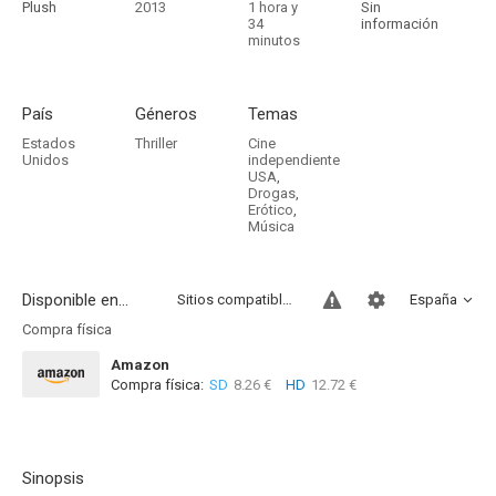
Plush
2013
1 hora y
Sin
34
información
minutos
País
Géneros
Temas
Estados
Thriller
Cine
Unidos
independiente
USA
,
Drogas
,
Erótico
,
Música
Disponible en...
Sitios compatibles
España
Compra física
Amazon
Compra física:
SD
8.26 €
HD
12.72 €
Sinopsis