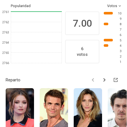
Popularidad
Votos
2761
10
9
7.00
2762
8
7
2763
6
5
2764
4
6
3
2765
votos
2
1
2766
Reparto