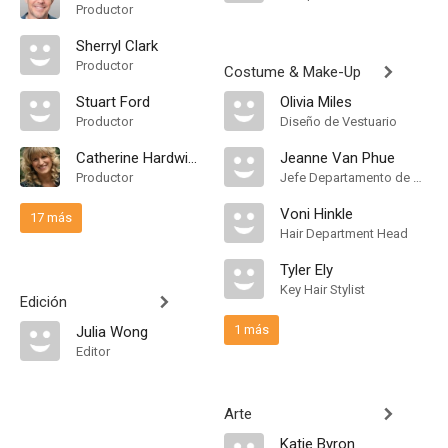
Productor
Sherryl Clark
Productor
Costume & Make-Up
Stuart Ford
Olivia Miles
Productor
Diseño de Vestuario
Catherine Hardwicke
Jeanne Van Phue
Productor
Jefe Departamento de Maquillaje
Voni Hinkle
17 más
Hair Department Head
Tyler Ely
Key Hair Stylist
Edición
1 más
Julia Wong
Editor
Arte
Katie Byron