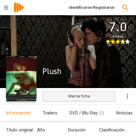
Identificarse/Registrarse
7.0
6 votos
Plush
Marcar ficha
Estrenada
Información
Trailers
DVD / Blu-Ray
(2)
Noticias
Título original
Año
Duración
Clasificación por edades