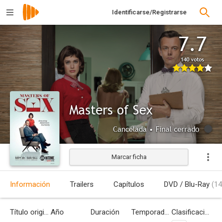
Identificarse/Registrarse
7.7
140 votos
Masters of Sex
Cancelada • Final cerrado
Marcar ficha
Información
Trailers
Capítulos
DVD / Blu-Ray
(14
Título original
Año
Duración
Temporadas
Clasificación por edades