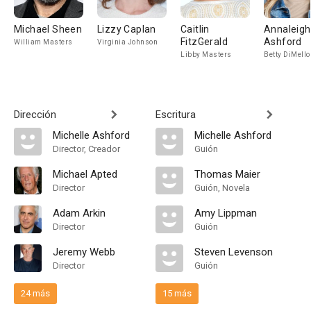
Michael Sheen
Lizzy Caplan
Caitlin
Annaleigh
FitzGerald
Ashford
William Masters
Virginia Johnson
Libby Masters
Betty DiMello
Dirección
Escritura
Michelle Ashford
Michelle Ashford
Director, Creador
Guión
Michael Apted
Thomas Maier
Director
Guión, Novela
Adam Arkin
Amy Lippman
Director
Guión
Jeremy Webb
Steven Levenson
Director
Guión
24 más
15 más