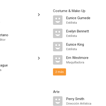
Costume & Make-Up
Eunice Gumede
n
Estilista
Evelyn Bennett
etano
Estilista
itor
Eunice King
Estilista
Ern Westmore
Maquilladora
eague
ts
2 más
Arte
Perry Smith
Dirección Artística