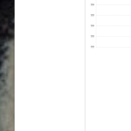
???
???
???
???
???