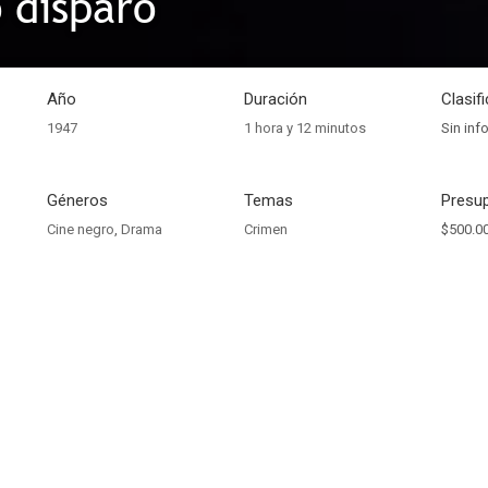
o disparo
Año
Duración
Clasif
1947
1 hora y 12 minutos
Sin inf
Géneros
Temas
Presup
Cine negro
,
Drama
Crimen
$500.0