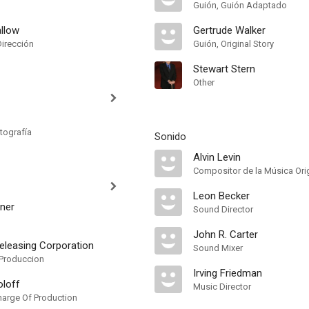
Guión, Guión Adaptado
llow
Gertrude Walker
Dirección
Guión, Original Story
Stewart Stern
Other
tografía
Sonido
Alvin Levin
Compositor de la Música Orig
Leon Becker
sner
Sound Director
John R. Carter
eleasing Corporation
Sound Mixer
Produccion
Irving Friedman
oloff
Music Director
Charge Of Production