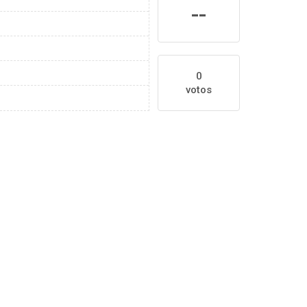
--
0
votos