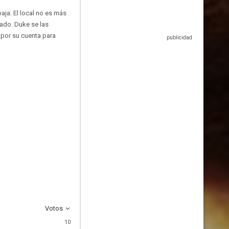
aja. El local no es más
nado. Duke se las
 por su cuenta para
Votos
10