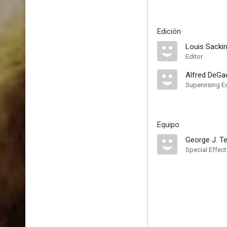
Edición
Louis Sacki
Editor
Alfred DeGa
Supervising Ed
Equipo
George J. T
Special Effec