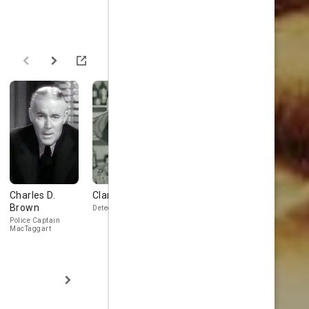
Charles D.
Clancy Cooper
Peggy
Hermine St
Brown
Converse
Detective Jim Chubb
Mrs. Ryan
Police Captain
Marie Weston
MacTaggart