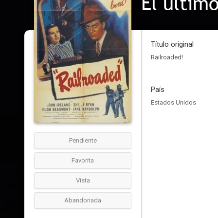
El últim
Título original
Railroaded!
País
Estados Unidos
Pendiente
Favorita
Vista
Abandonada