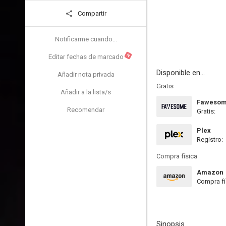
Compartir
Notificarme cuando...
N
Editar fechas de marcado
Disponible en...
Añadir nota privada
Gratis
Añadir a la lista/s
Faweso
Recomendar
Gratis:
Plex
Registro:
Compra física
Amazon
Compra fí
Sinopsis