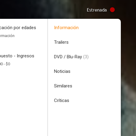
Estrenada
icación por edades
Información
ormación
Trailers
uesto - Ingresos
DVD / Blu-Ray
(3)
00 -
$0
Noticias
Similares
Críticas