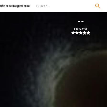
tificarse/Registrarse
--
Sin valorar