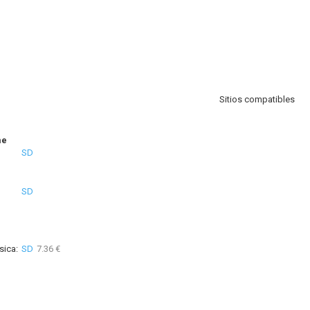
Sitios compatibles
me
SD
SD
sica:
SD
7.36 €