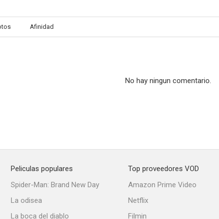
otos
Afinidad
Waxwork II: El misterio de los agujeros negros
El íncubo
El mundo qu
--
--
No hay ningun comentario.
Peliculas populares
Top proveedores VOD
Los hombres que inventaron las películas: Samuel Fuller
Dead Before Dawn
Spider-Man: Brand New Day
Amazon Prime Video
--
--
La odisea
Netflix
La boca del diablo
Filmin