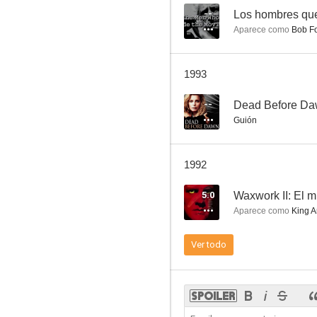
--
Los hombres que 
Aparece como
Bob Fo
Jugando con la muerte
1993
6.6
--
Dead Before D
Guión
1992
5.0
Waxwork II: El m
Aparece como
King A
Pasión de los fuertes
Ver todo
5.6