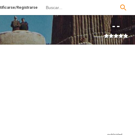
tificarse/Registrarse
--