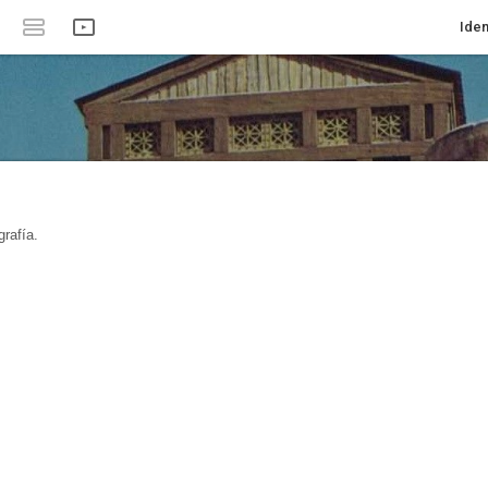
Iden
rafía.