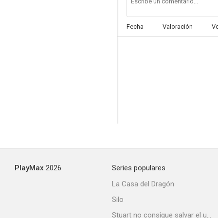
Fecha
Valoración
V
Salón Kitty
--
PlayMax
2026
Series populares
Mentiras y traición
La Casa del Dragón
--
Silo
Stuart no consigue salvar el universo