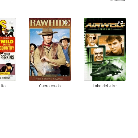
10
10
9.2
mito
Cuero crudo
Lobo del aire
8.4
8.3
7.9