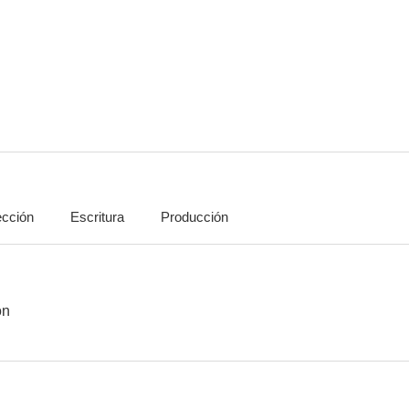
Magnum
La casa de la pradera
El planeta de 
7.3
7.2
ección
Escritura
Producción
Río Rojo
El político
55 días en
6.8
6.8
ón