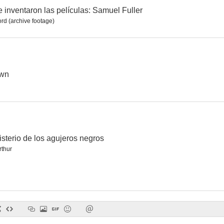
inventaron las películas: Samuel Fuller
rd (archive footage)
La caída del imperio romano
Adiós, muñeca
Juana de
6.5
6.4
awn
isterio de los agujeros negros
rthur
Justa venganza
Chicago, años 30
El valle de la
5.0
5.0