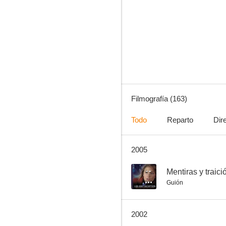
Bonanza
7.5
Filmografía (163)
Todo
Reparto
Dir
2005
Los libertinos
7.0
--
Mentiras y traici
Guión
2002