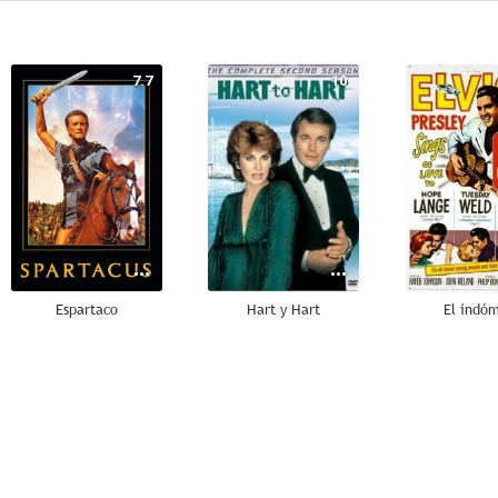
7.7
10
Espartaco
Hart y Hart
El indó
8.8
8.4