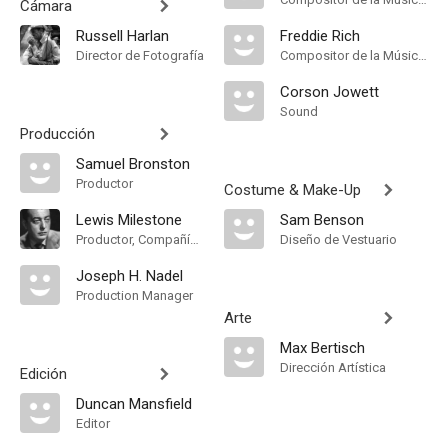
Cámara
Russell Harlan
Freddie Rich
Director de Fotografía
Compositor de la Música Original
Corson Jowett
Sound
Producción
Samuel Bronston
Productor
Costume & Make-Up
Lewis Milestone
Sam Benson
Productor, Compañía de Produccion
Diseño de Vestuario
Joseph H. Nadel
Production Manager
Arte
Max Bertisch
Dirección Artística
Edición
Duncan Mansfield
Editor