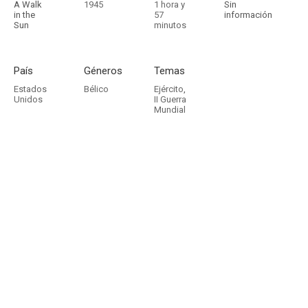
A Walk
1945
1 hora y
Sin
in the
57
información
Sun
minutos
País
Géneros
Temas
Estados
Bélico
Ejército
,
Unidos
II Guerra
Mundial