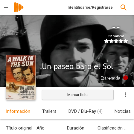
Identificarse/Registrarse
--
Sin valorar
Un paseo bajo el Sol
Estrenada
Marcar ficha
Información
Trailers
DVD / Blu-Ray
(4)
Noticias
Título original
Año
Duración
Clasificación por edades