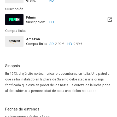
Gratis:
HD
Suscripción
Filmin
Suscripción:
HD
Disponible hasta el Mié, 31 Dic 2031 (Quedan 5 años)
Compra física
Amazon
Compra física:
SD
2.99 €
HD
9.99 €
Sinopsis
En 1943, el ejército norteamericano desembarca en Italia. Una patrulla
que se ha instalado en la playa de Salerno debe atacar una granja
fortificada que está en poder de los nazis. La dureza de la lucha pone
al descubierto la personalidad de cada uno de los soldados.
Fechas de estrenos
No hay ninguna fecha.
Añadir