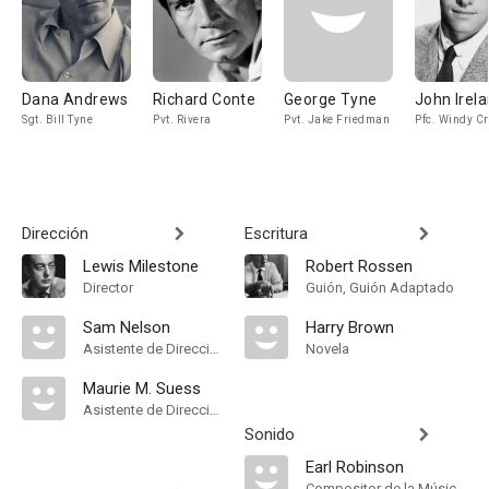
Dana Andrews
Richard Conte
George Tyne
John Irel
Sgt. Bill Tyne
Pvt. Rivera
Pvt. Jake Friedman
Pfc. Windy C
Dirección
Escritura
Lewis Milestone
Robert Rossen
Director
Guión, Guión Adaptado
Sam Nelson
Harry Brown
Asistente de Dirección
Novela
Maurie M. Suess
Asistente de Dirección
Sonido
Earl Robinson
Compositor de la Música Original