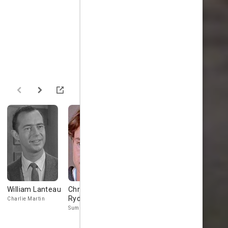
William Lanteau
Christopher
Troy Garity
Bobby Port
Rydell
Charlie Martin
Young Boy on Jetty
Stunt Double
(uncredited)
Sumner Todd