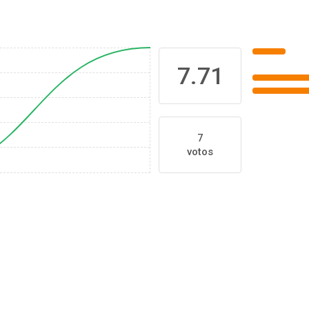
7.71
7
votos