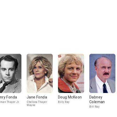
nry Fonda
Jane Fonda
Doug McKeon
Dabney
Coleman
man Thayer Jr.
Chelsea Thayer
Billy Ray
Wayne
Bill Ray