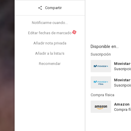
Compartir
Notificarme cuando...
N
Editar fechas de marcado
Añadir nota privada
Disponible en...
Añadir a la lista/s
Suscripción
Recomendar
Movistar
Suscripci
Movistar
Suscripci
Compra física
Amazon
Compra fí