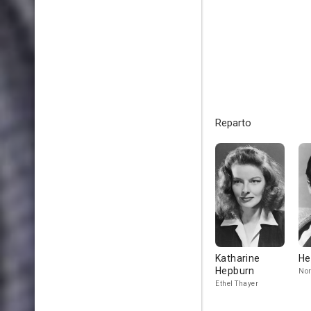
Reparto
Katharine
He
Hepburn
Nor
Ethel Thayer