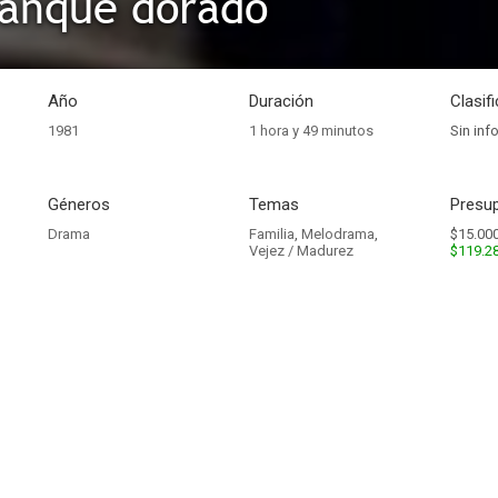
tanque dorado
Año
Duración
Clasif
1981
1 hora y 49 minutos
Sin inf
Géneros
Temas
Presup
Drama
Familia
,
Melodrama
,
$15.000
Vejez / Madurez
$119.2