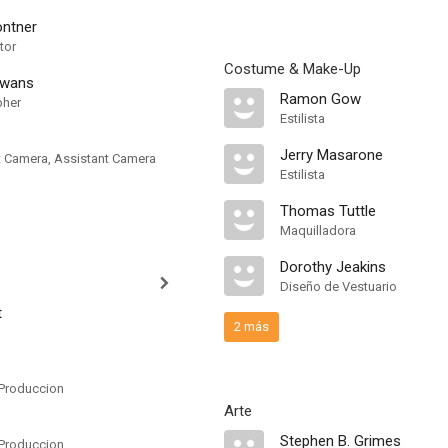
ntner
tor
Costume & Make-Up
owans
Ramon Gow
pher
Estilista
Jerry Masarone
nt Camera, Assistant Camera
Estilista
Thomas Tuttle
Maquilladora
Dorothy Jeakins
Diseño de Vestuario
t
2 más
Produccion
Arte
Stephen B. Grimes
Produccion