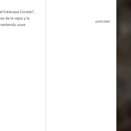
"el Estanque Dorado",
s de la vejez y la
a mantenido unas