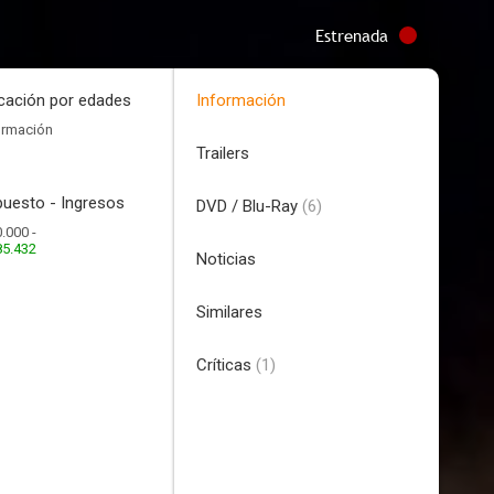
Estrenada
icación por edades
Información
ormación
Trailers
uesto - Ingresos
DVD / Blu-Ray
(6)
.000 -
85.432
Noticias
Similares
Críticas
(1)