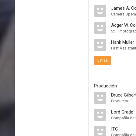
James A. Co
Camera Opera
Adger W. C
Still Photogra
Hank Muller
First Assista
5 más
Producción
Bruce Gilber
Productor
Lord Grade
Compañía de 
ITC
Compañía de 