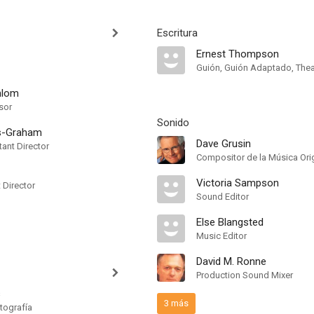
Escritura
Ernest Thompson
Guión, Guión Adaptado, Thea
hlom
sor
Sonido
ls-Graham
Dave Grusin
ant Director
Compositor de la Música Orig
Victoria Sampson
t Director
Sound Editor
Else Blangsted
Music Editor
David M. Ronne
Production Sound Mixer
s
3 más
tografía