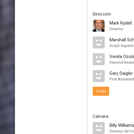
Dirección
Mark Rydell
Director
Marshall Sc
Script Supervi
Venita Ozo
Second Assist
Gary Daigler
First Assistan
1 más
Cámara
Billy William
Director de Fo