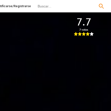
tificarse/Registrarse
7.7
7 votos