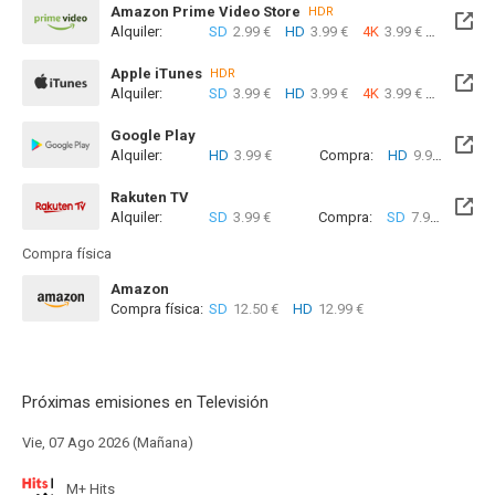
Amazon Prime Video Store
HDR
Alquiler:
SD
2.99 €
HD
3.99 €
4K
3.99 €
Com
Apple iTunes
HDR
Alquiler:
SD
3.99 €
HD
3.99 €
4K
3.99 €
Com
Google Play
Alquiler:
HD
3.99 €
Compra:
HD
9.99 €
Rakuten TV
Alquiler:
SD
3.99 €
Compra:
SD
7.99 €
Compra física
Amazon
Compra física:
SD
12.50 €
HD
12.99 €
Próximas emisiones en Televisión
Vie, 07 Ago 2026 (Mañana)
M+ Hits