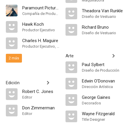
Maquilladora
Paramount Pictures
Theadora Van Runkle
Compañía de Produccion
Diseño de Vestuario
Hawk Koch
Richard Bruno
Productor Ejecutivo
Diseño de Vestuario
Charles H. Maguire
Productor Ejecutivo, Unidad de Producción
Arte
2 más
Paul Sylbert
Diseño de Producción
Edwin O'Donovan
Edición
Dirección Artística
Robert C. Jones
George Gaines
Editor
Decorados
Don Zimmerman
Wayne Fitzgerald
Editor
Title Designer