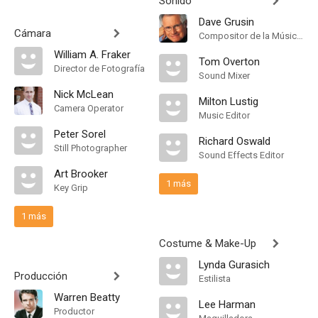
Sonido
Dave Grusin
Cámara
Compositor de la Música Original
William A. Fraker
Tom Overton
Director de Fotografía
Sound Mixer
Nick McLean
Milton Lustig
Camera Operator
Music Editor
Peter Sorel
Richard Oswald
Still Photographer
Sound Effects Editor
Art Brooker
1 más
Key Grip
1 más
Costume & Make-Up
Lynda Gurasich
Producción
Estilista
Warren Beatty
Lee Harman
Productor