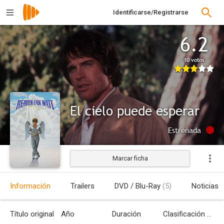
Identificarse/Registrarse
6.2
10 votos
El cielo puede esperar
Estrenada
Marcar ficha
Información
Trailers
DVD / Blu-Ray
(5)
Noticias
Título original
Año
Duración
Clasificación por edades