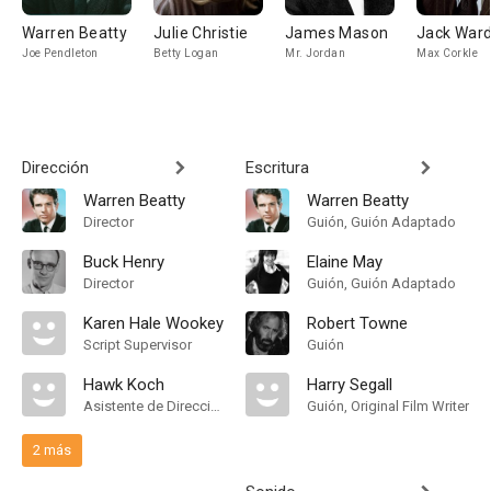
Warren Beatty
Julie Christie
James Mason
Jack War
Joe Pendleton
Betty Logan
Mr. Jordan
Max Corkle
Dirección
Escritura
Warren Beatty
Warren Beatty
Director
Guión, Guión Adaptado
Buck Henry
Elaine May
Director
Guión, Guión Adaptado
Karen Hale Wookey
Robert Towne
Script Supervisor
Guión
Hawk Koch
Harry Segall
Asistente de Dirección
Guión, Original Film Writer
2 más