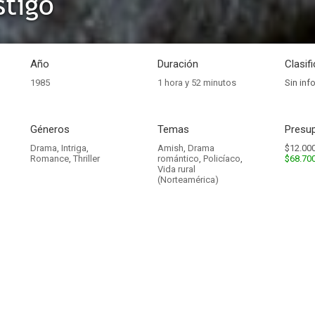
stigo
Año
Duración
Clasif
1985
1 hora y 52 minutos
Sin inf
Géneros
Temas
Presup
Drama
,
Intriga
,
Amish
,
Drama
$12.000
Romance
,
Thriller
romántico
,
Policíaco
,
$68.70
Vida rural
(Norteamérica)