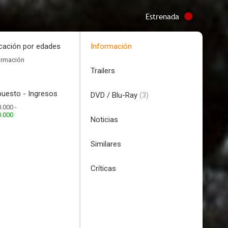
Estrenada
icación por edades
Información
ormación
Trailers
uesto - Ingresos
DVD / Blu-Ray
(3)
.000 -
0.000
Noticias
Similares
Críticas