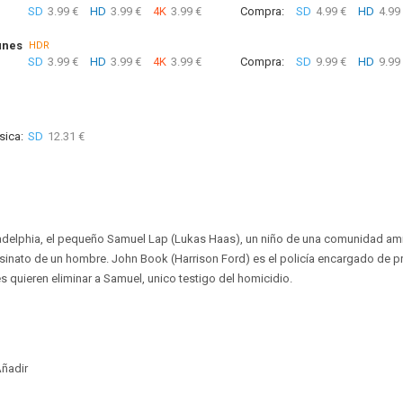
SD
3.99 €
HD
3.99 €
4K
3.99 €
Compra:
SD
4.99 €
HD
4.99
unes
HDR
SD
3.99 €
HD
3.99 €
4K
3.99 €
Compra:
SD
9.99 €
HD
9.99
sica:
SD
12.31 €
iladelphia, el pequeño Samuel Lap (Lukas Haas), un niño de una comunidad am
esinato de un hombre. John Book (Harrison Ford) es el policía encargado de pr
 quieren eliminar a Samuel, unico testigo del homicidio.
ñadir