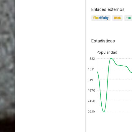
Enlaces externos
Estadísticas
Popularidad
532
1011
1491
1970
2450
2929