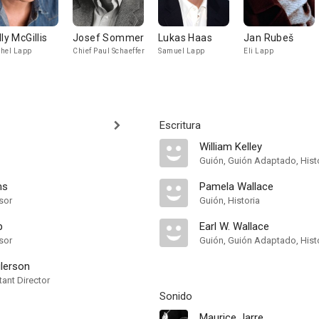
lly McGillis
Josef Sommer
Lukas Haas
Jan Rubeš
hel Lapp
Chief Paul Schaeffer
Samuel Lapp
Eli Lapp
Escritura
William Kelley
Guión, Guión Adaptado, Hist
ms
Pamela Wallace
sor
Guión, Historia
p
Earl W. Wallace
sor
Guión, Guión Adaptado, Hist
ilerson
ant Director
Sonido
Maurice Jarre