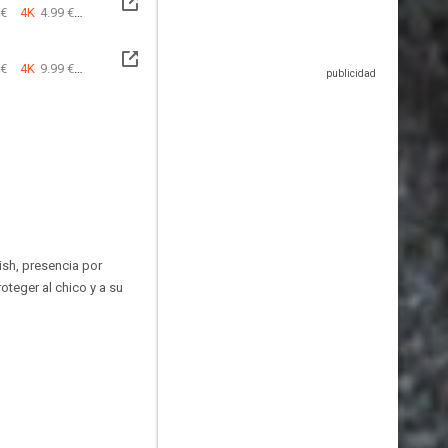
 €
4K
4.99 €
 €
4K
9.99 €
ish, presencia por
oteger al chico y a su