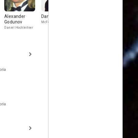
Alexander
Danny Glover
Brent Jennings
Patti LuPo
Godunov
McFee
Carter
Elaine
Daniel Hochleitner
oria
oria