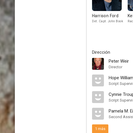
Harrison Ford
Ke
Det. Capt. John Book
Rac
Dirección
Peter Weir
Director
Hope Willia
Script Supervi
Cynnie Trou
Script Supervi
Pamela M. E
Second Assist
1 más