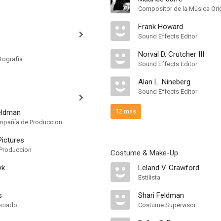
Compositor de la Música Orig
Frank Howard
Sound Effects Editor
Norval D. Crutcher III
tografía
Sound Effects Editor
Alan L. Nineberg
Sound Effects Editor
12 más
eldman
mpañía de Produccion
ictures
Produccion
Costume & Make-Up
yk
Leland V. Crawford
Estilista
s
Shari Feldman
ociado
Costume Supervisor