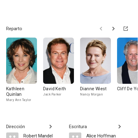
Reparto
Kathleen
David Keith
Dianne Wiest
Cliff De 
Quinlan
Jack Parker
Nancy Morgan
Mary Ann Taylor
Dirección
Escritura
Robert Mandel
Alice Hoffman