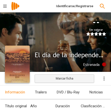
Identificarse/Registrarse
--
Sin valorar
El día de la independencia
Estrenada
Marcar ficha
Información
Trailers
DVD / Blu-Ray
Noticias
Título original
Año
Duración
Clasificación por edades