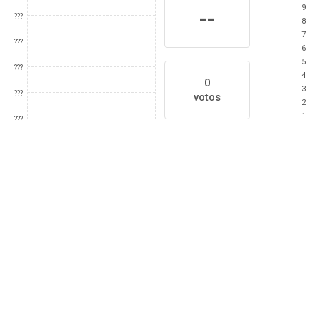
9
--
???
8
7
???
6
5
???
4
0
3
???
votos
2
1
???