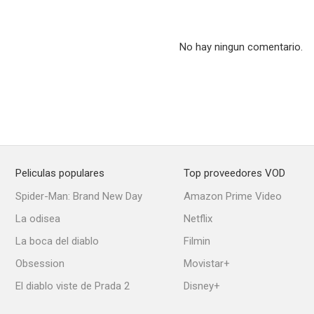
No hay ningun comentario.
Enemigo íntimo
El mal menor
Cambio de 
--
--
Peliculas populares
Top proveedores VOD
Spider-Man: Brand New Day
Amazon Prime Video
La odisea
Netflix
La boca del diablo
Filmin
Contrato para matar
Estado crítico
K-900
Obsession
Movistar+
--
--
El diablo viste de Prada 2
Disney+