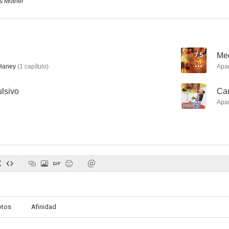
s Mother
7.5
Med
Un enredo para dos
Acero mortal
Clave: O
Haney
(
1
capítulo
)
Apa
4.5
2.0
lsivo
--
Cam
Apa
Chicago Hope
La noche en que salvamos la Navidad
La hora de Ge
--
--
otos
Afinidad