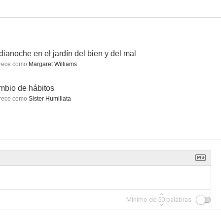
ianoche en el jardín del bien y del mal
mega
Frances
Más allá de los límites de la realidad
rece como
Margaret Williams
--
--
--
bio de hábitos
rece como
Sister Humiliata
ena Davis
Leyes de familia
Movie Stars
--
--
--
Mínimo de
50
palabras