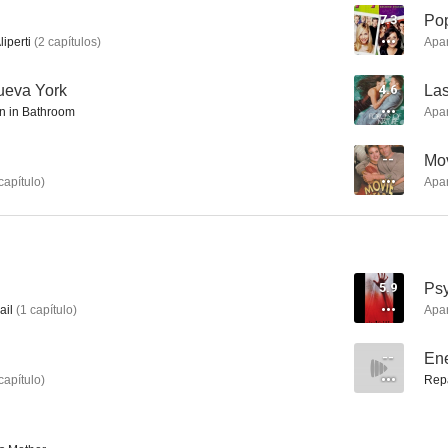
7.3
Pop
iperti
(
2
capítulos
)
Apa
Popular
Forasteros en Nueva York
Murder 
ueva York
4.6
Las
 in Bathroom
Apa
7.0
6.2
--
Mov
capítulo
)
Apa
5.9
Psy
ail
(
1
capítulo
)
Apa
La ley de Los Ángeles
Un médico precoz
5.7
5.5
--
Ene
capítulo
)
Rep