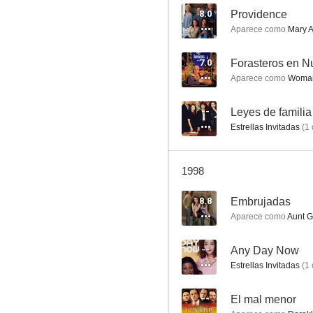
8.0
Providence
Aparece como
Mary Al
Hospital
7.0
Forasteros en N
Aparece como
Woman
7.0
--
Leyes de familia
Estrellas Invitadas
(
1
1998
8.8
Embrujadas
Aparece como
Aunt G
Los buenos tiempos
5.7
--
Any Day Now
Estrellas Invitadas
(
1
--
El mal menor