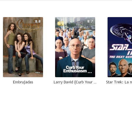
8.8
8.7
Embrujadas
Larry David (Curb Your Enthusiasm)
7.9
7.2