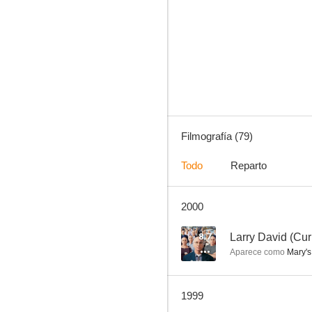
Colombo
8.7
Filmografía (79)
Todo
Reparto
2000
Canción triste de Hill Street
7.5
8.7
Larry David (Cu
Aparece como
Mary's
1999