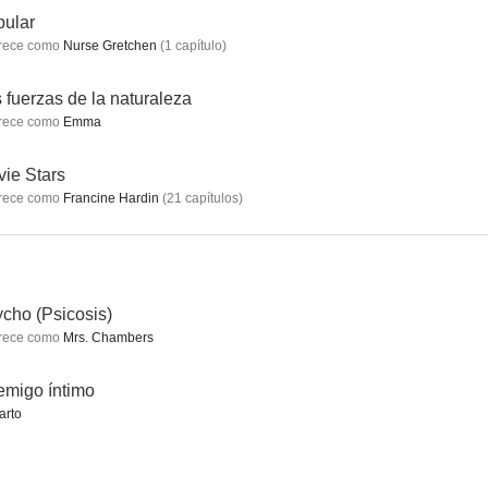
ular
rece como
Nurse Gretchen
(
1
capítulo
)
One
The Golden Palace
Entrenador
 fuerzas de la naturaleza
rece como
Emma
6.2
6.0
5.9
ie Stars
rece como
Francine Hardin
(
21
capítulos
)
cho (Psicosis)
rece como
Mrs. Chambers
El presidente y Miss Wade
Los misterios del Padre Dowling
Psycho (Psicosis)
5.4
5.3
5.0
migo íntimo
arto