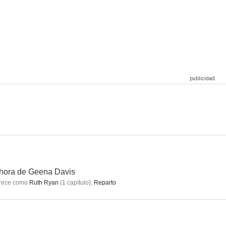
mpulsivo
Camino al infierno
El Espantapájaros y la señora King
8.0
7.6
7.5
nce
A través del tiempo
Medianoche en el jardín del bien y del mal
7.0
7.0
7.0
hora de Geena Davis
rece como
Ruth Ryan
(
1
capítulo
)
,
Reparto