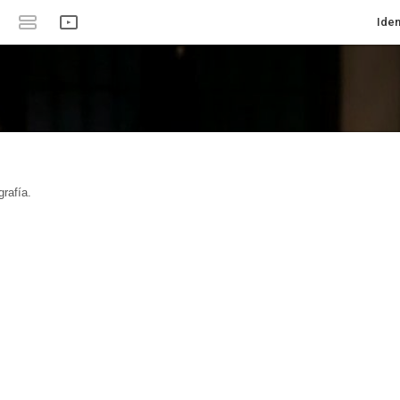
Iden
rafía.