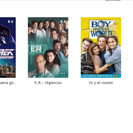
8.6
8.4
8.3
Star Trek: La nueva generación
E.R.: Urgencias
Yo y el mundo
6.7
9.0
9.0