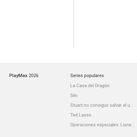
Any Day Now
--
PlayMax
2026
Series populares
La Casa del Dragón
Silo
Stuart no consigue salvar el universo
Última escapada
Ted Lasso
--
Operaciones especiales: Lioness