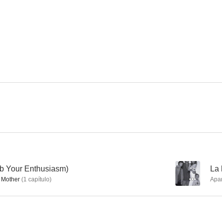
Ally McBeal
Señora Doubtfire, papá de por vida
Mentiroso co
8.4
8.1
Star Trek: Espacio Profundo Nueve
Cheers
Provide
7.3
7.0
rb Your Enthusiasm)
--
La 
 Mother
(
1
capítulo
)
Apa