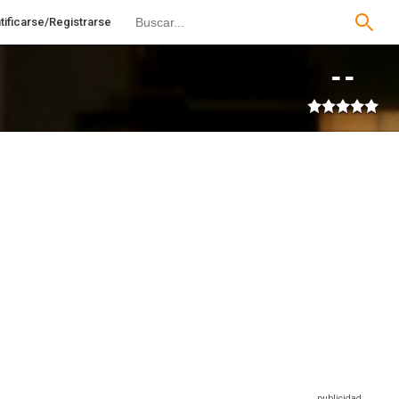
tificarse/Registrarse
--