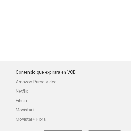
hábitos
Las manías de mamá
Deslumbrado por una estrella
--
--
--
Contenido que expirara en VOD
Amazon Prime Video
Netflix
Filmin
0
Colombo: Agenda para el crimen
Elvis y yo
Movistar+
--
--
--
Movistar+ Fibra