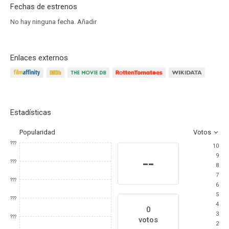
Fechas de estrenos
No hay ninguna fecha.
Añadir
Enlaces externos
Estadísticas
Popularidad
Votos
???
10
9
--
???
8
7
???
6
5
???
4
0
3
???
votos
2