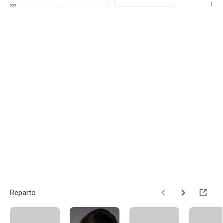
1
???
Reparto