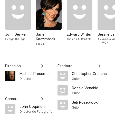
John Denver
Jane
Edward Winter
Gennie J
Kaczmarek
George Billings
Thomas A. Renfield
Alexandra 'Al
Billings
Susan
Dirección
Escritura
Michael Pressman
Christopher Grabenstein
Director
Guión
Ronald Venable
Guión
Cámara
Jeb Rosebrook
John Coquillon
Guión
Director de Fotografía