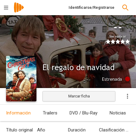
Identificarse/Registrarse
--
Sin valorar
El regalo de navidad
Estrenada
Marcar ficha
Información
Trailers
DVD / Blu-Ray
Noticias
Título original
Año
Duración
Clasificación por edades