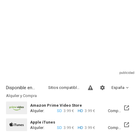
Disponible en...
Sitios compatibles
España
Alquiler y Compra
Amazon Prime Video Store
Alquiler:
SD
3.99 €
HD
3.99 €
Compra:
SD
6
Apple iTunes
Alquiler:
SD
3.99 €
HD
3.99 €
Compra:
SD
6