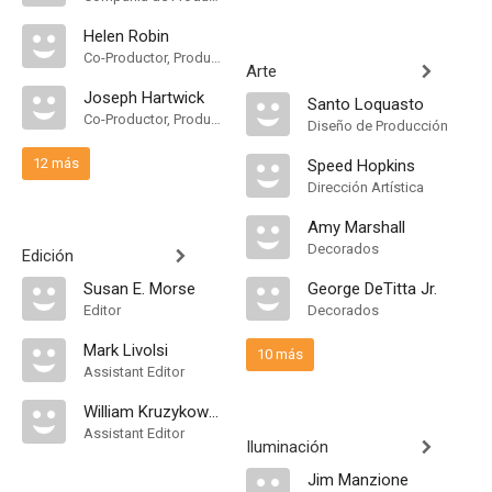
Helen Robin
Co-Productor, Production Coordinator
Arte
Joseph Hartwick
Santo Loquasto
Co-Productor, Production Manager
Diseño de Producción
12 más
Speed Hopkins
Dirección Artística
Amy Marshall
Decorados
Edición
Susan E. Morse
George DeTitta Jr.
Editor
Decorados
Mark Livolsi
10 más
Assistant Editor
William Kruzykowski
Assistant Editor
Iluminación
Jim Manzione