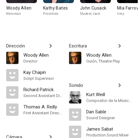
Woody Allen
Kathy Bates
John Cusack
Mia Farro
Kleinman
Prostitute
Student Jack
Irmy
Dirección
Escritura
Woody Allen
Woody Allen
Director
Guión, Theatre Play
Kay Chapin
Script Supervisor
Sonido
Richard Patrick
Kurt Weill
Second Assistant Director
Compositor de la Música Original
Thomas A. Reilly
Dan Sable
First Assistant Director
Sound Designer
James Sabat
Production Sound Mixer
Cámara