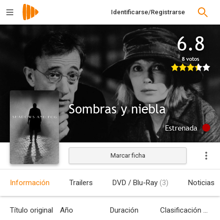
Identificarse/Registrarse
6.8
8 votos
Sombras y niebla
Estrenada
Marcar ficha
Información
Trailers
DVD / Blu-Ray
(3)
Noticias
Título original
Año
Duración
Clasificación por edades