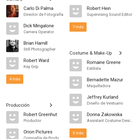
Carlo Di Palma
Robert Hein
Director de Fotografía
Supervising Sound Editor
Dick Mingalone
7 más
Camera Operator
Brian Hamill
Still Photographer
Costume & Make-Up
Robert Ward
Romaine Greene
Key Grip
Estilista
4 más
Bernadette Mazur
Maquilladora
Jeffrey Kurland
Diseño de Vestuario
Producción
Robert Greenhut
Donna Zakowska
Productor
Assistant Costume Designer
Orion Pictures
3 más
Compañía de Produccion