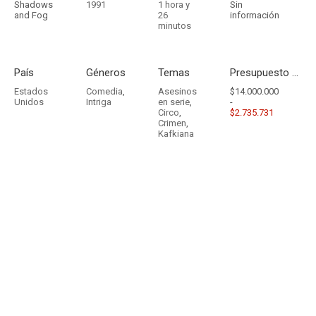
Shadows
1991
1 hora y
Sin
and Fog
26
información
minutos
País
Géneros
Temas
Presupuesto - Ingresos
Estados
Comedia
,
Asesinos
$14.000.000
Unidos
Intriga
en serie
,
-
Circo
,
$2.735.731
Crimen
,
Kafkiana