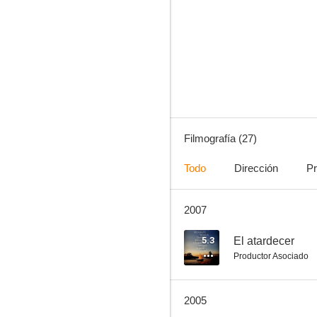
El escondite
7.6
Filmografía (27)
Todo
Dirección
Pr
2007
Días de radio
7.3
5.3
El atardecer
Productor Asociado
2005