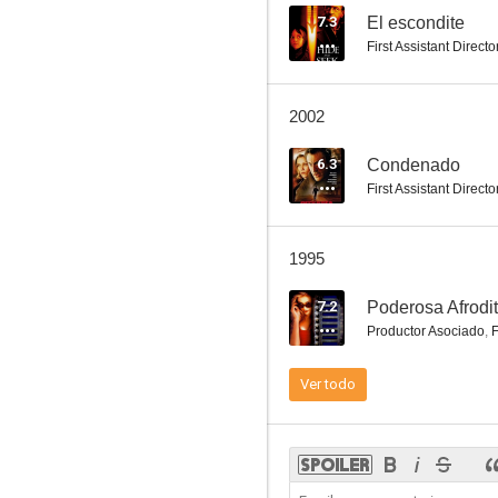
7.3
El escondite
First Assistant Directo
Glengarry Glen Ross (Éxito a cualquier precio)
2002
7.2
6.3
Condenado
First Assistant Directo
1995
7.2
Poderosa Afrodi
Productor Asociado
,
F
Poderosa Afrodita
Ver todo
6.9