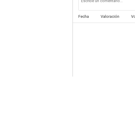
Fecha
Valoración
V
Zelig
6.6
Historias de Nueva York
5.6