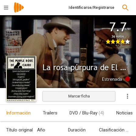
Identificarse/Registrarse
7.7
36 votos
La rosa púrpura de El Cairo
Estrenada
Marcar ficha
Información
Trailers
DVD / Blu-Ray
(4)
Noticias
Título original
Año
Duración
Clasificación por edades