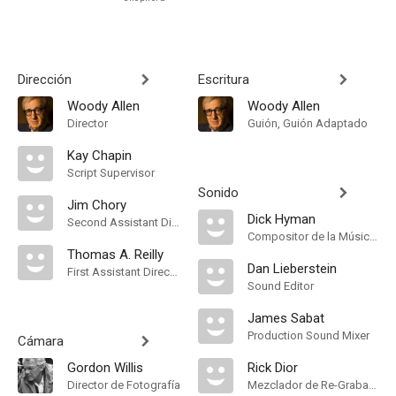
Dirección
Escritura
Woody Allen
Woody Allen
Director
Guión, Guión Adaptado
Kay Chapin
Script Supervisor
Sonido
Jim Chory
Dick Hyman
Second Assistant Director
Compositor de la Música Original
Thomas A. Reilly
Dan Lieberstein
First Assistant Director
Sound Editor
James Sabat
Production Sound Mixer
Cámara
Gordon Willis
Rick Dior
Director de Fotografía
Mezclador de Re-Grabación de Sonido