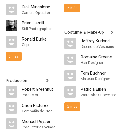
Dick Mingalone
6 más
Camera Operator
Brian Hamill
Still Photographer
Costume & Make-Up
Ronald Burke
Jeffrey Kurland
Grip
Diseño de Vestuario
3 más
Romaine Greene
Hair Designer
Fern Buchner
Makeup Designer
Producción
Robert Greenhut
Patricia Eiben
Productor
Wardrobe Supervisor
Orion Pictures
2 más
Compañía de Produccion
Michael Peyser
Productor Asociado, Production Manager