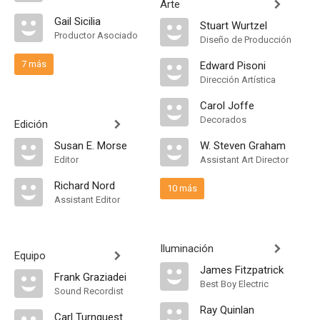
Arte
Gail Sicilia
Stuart Wurtzel
Productor Asociado
Diseño de Producción
7 más
Edward Pisoni
Dirección Artística
Carol Joffe
Decorados
Edición
Susan E. Morse
W. Steven Graham
Editor
Assistant Art Director
Richard Nord
10 más
Assistant Editor
Iluminación
Equipo
James Fitzpatrick
Frank Graziadei
Best Boy Electric
Sound Recordist
Ray Quinlan
Carl Turnquest