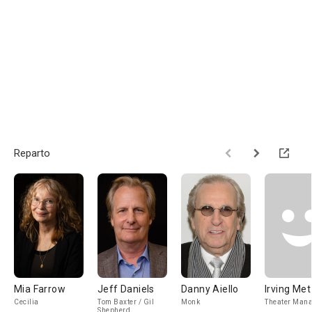
Reparto
Mia Farrow
Jeff Daniels
Danny Aiello
Irving Me
Cecilia
Tom Baxter / Gil
Monk
Theater Man
Shepherd