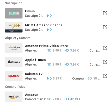
Suscripción
Filmin
Suscripción:
HD
Próximamente. A partir del Vie, 30 Oct 2026 (En 2 meses)
MGM+ Amazon Channel
Suscripción:
HD
Alquiler y Compra
Amazon Prime Video Store
Alquiler:
SD
3.99 €
HD
3.99 €
Compra:
SD
6
Apple iTunes
Alquiler:
SD
3.99 €
HD
3.99 €
Compra:
SD
6
Rakuten TV
Alquiler:
HD
3.99 €
Compra:
SD
10.99 €
HD
Compra física
Amazon
Compra física:
SD
2.80 €
HD
42.13 €