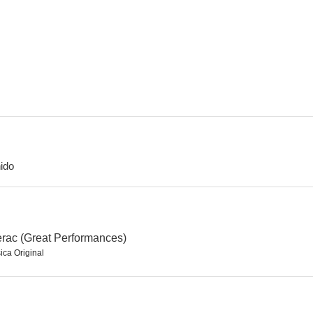
Broadway Danny Rose
Acordes y desacuerdos
Hechizo d
--
--
ido
Alan y Naomi
Las Lemon Sisters
--
--
rac (Great Performances)
ica Original