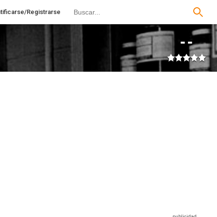
tificarse/Registrarse
--