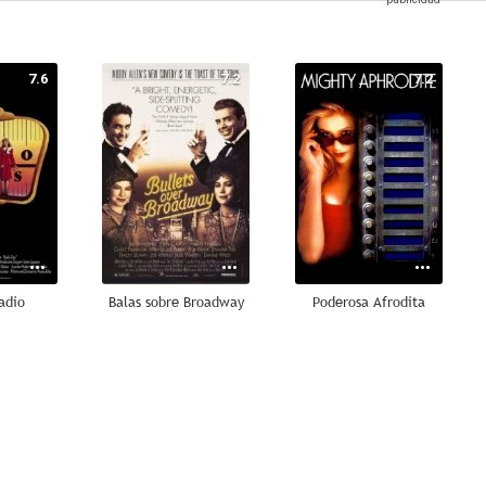
7.6
7.2
7.2
adio
Balas sobre Broadway
Poderosa Afrodita
6.6
6.3
--