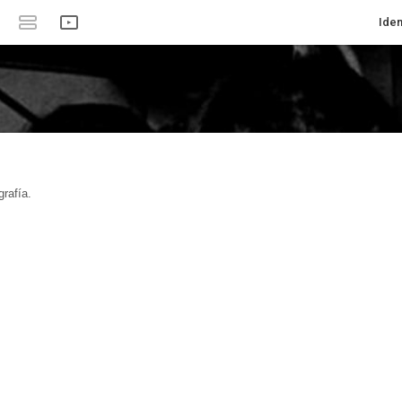
Iden
rafía.