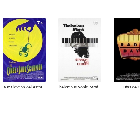
7.4
10
La maldición del escorpión de jade
Thelonious Monk: Straight, No Chaser
Días de r
6.8
6.7