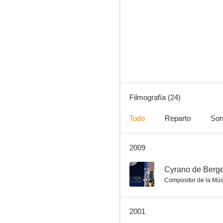
Zelig
--
Filmografía (24)
Todo
Reparto
Son
2009
Futuro: A New Stance for Tomorrow
--
--
Cyrano de Berge
Compositor de la Mús
2001