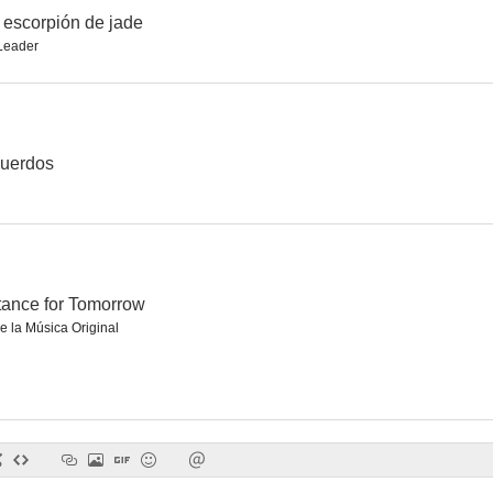
 escorpión de jade
Leader
El último inquilino
Juego mortal
Bernice Bobs 
cuerdos
tance for Tomorrow
e la Música Original