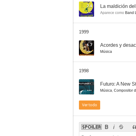
7.4
La maldición del
Aparece como
Band 
Henderson, el monstruo
1999
6.7
Acordes y desa
Música
1998
--
Futuro: A New S
Música
,
Compositor d
Ver todo