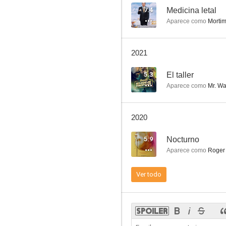
7.4
Medicina letal
Aparece como
Mortim
Los cazafantasmas
2021
7.5
5.3
El taller
Aparece como
Mr. Wa
2020
5.9
Nocturno
Aparece como
Roger
El diablo viste de Prada
Ver todo
7.2