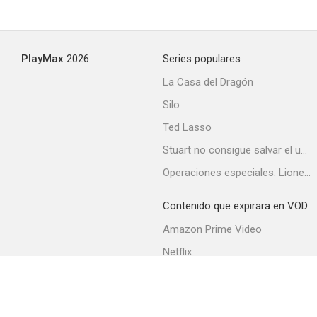
Años dorados
PlayMax
2026
Series populares
5.5
La Casa del Dragón
Silo
Ted Lasso
Stuart no consigue salvar el universo
Operaciones especiales: Lioness
Contenido que expirara en VOD
Mi momento
Amazon Prime Video
5.3
Netflix
Filmin
Movistar+