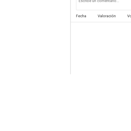
Fecha
Valoración
V
Copycat
7.1
United 93 (Vuelo 93)
6.6