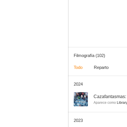
The Blacklist
8.2
Filmografía (102)
Todo
Reparto
2024
Bull
7.6
6.6
Cazafantasmas: 
Aparece como
Library
2023