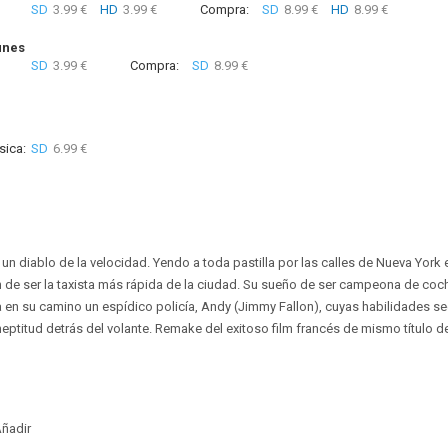
SD
3.99 €
HD
3.99 €
Compra:
SD
8.99 €
HD
8.99 €
unes
SD
3.99 €
Compra:
SD
8.99 €
sica:
SD
6.99 €
 un diablo de la velocidad. Yendo a toda pastilla por las calles de Nueva York 
 de ser la taxista más rápida de la ciudad. Su sueño de ser campeona de coch
 en su camino un espídico policía, Andy (Jimmy Fallon), cuyas habilidades se
neptitud detrás del volante. Remake del exitoso film francés de mismo título 
ñadir