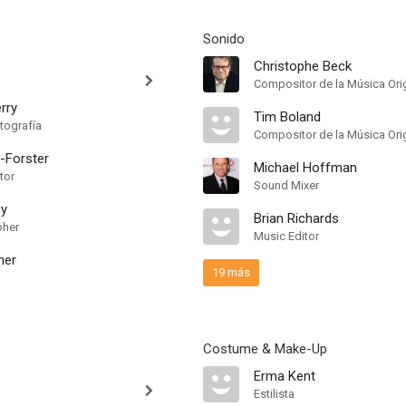
Sonido
Christophe Beck
Compositor de la Música Orig
rry
Tim Boland
tografía
Compositor de la Música Orig
r-Forster
Michael Hoffman
tor
Sound Mixer
ey
Brian Richards
pher
Music Editor
ner
19 más
Costume & Make-Up
Erma Kent
Estilista