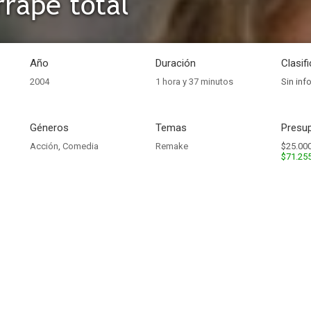
rrape total
Año
Duración
Clasif
2004
1 hora y 37 minutos
Sin inf
Géneros
Temas
Presup
Acción
,
Comedia
Remake
$25.000
$71.25