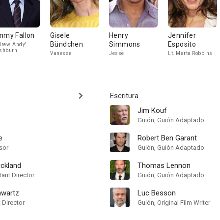
mmy Fallon
Gisele
Henry
Jennifer
Bündchen
Simmons
Esposito
rew 'Andy'
shburn
Vanessa
Jesse
Lt. Marta Robbins
Escritura
Jim Kouf
Guión, Guión Adaptado
e
Robert Ben Garant
sor
Guión, Guión Adaptado
ickland
Thomas Lennon
ant Director
Guión, Guión Adaptado
hwartz
Luc Besson
t Director
Guión, Original Film Writer