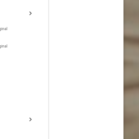
inal
inal