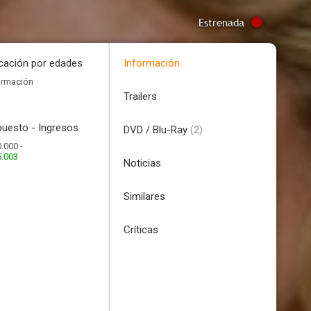
Estrenada
icación por edades
Información
ormación
Trailers
uesto - Ingresos
DVD / Blu-Ray
(2)
.000 -
5.003
Noticias
Similares
Críticas