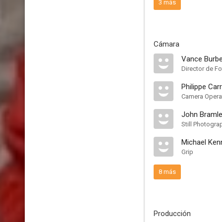
3 más
Cámara
Vance Burbe
Director de Fo
Philippe Car
Camera Opera
John Braml
Still Photogra
Michael Ken
Grip
8 más
Producción