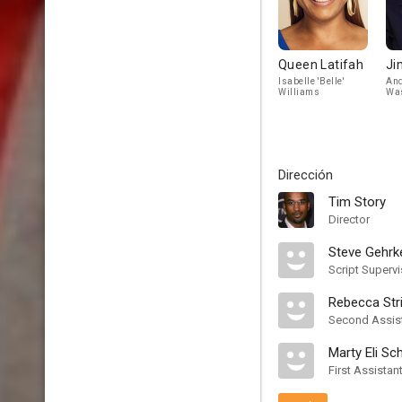
Queen Latifah
Ji
Isabelle 'Belle'
And
Williams
Wa
Dirección
Tim Story
Director
Steve Gehrk
Script Supervi
Rebecca Str
Second Assist
Marty Eli Sc
First Assistan