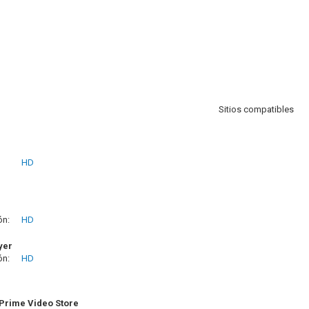
Sitios compatibles
HD
ón:
HD
yer
ón:
HD
rime Video Store