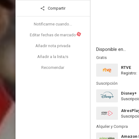
Compartir
Notificarme cuando...
N
Editar fechas de marcado
Añadir nota privada
Disponible en...
Añadir a la lista/s
Gratis
Recomendar
RTVE
Registro:
Suscripción
Disney+
Suscripci
AtresPla
Suscripci
Alquiler y Compra
Amazon P