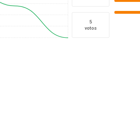
5
votos