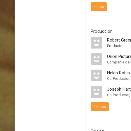
4 más
Producción
Robert Gree
Productor
Orion Pictur
Compañía de 
Helen Robin
Co-Productor,
Joseph Hart
Co-Productor,
14 más