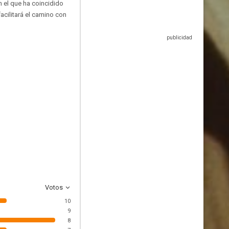
n el que ha coincidido
acilitará el camino con
Votos
10
9
8