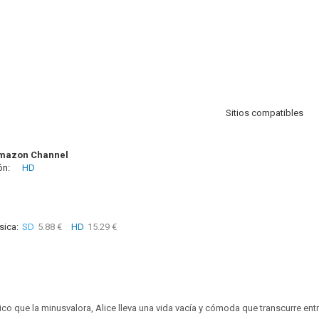
Sitios compatibles
azon Channel
ón:
HD
sica:
SD
5.88 €
HD
15.29 €
co que la minusvalora, Alice lleva una vida vacía y cómoda que transcurre ent