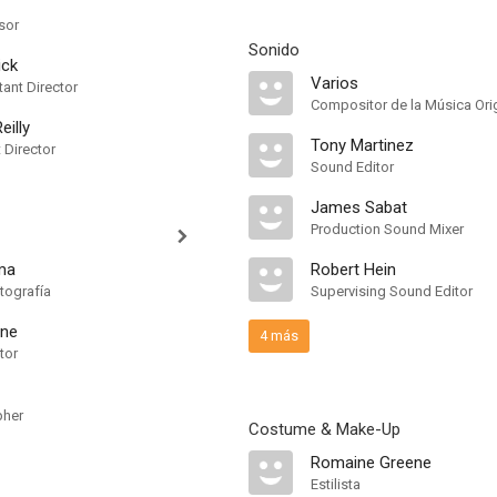
sor
Sonido
ick
Varios
ant Director
Compositor de la Música Orig
illy
Tony Martinez
t Director
Sound Editor
James Sabat
Production Sound Mixer
lma
Robert Hein
tografía
Supervising Sound Editor
one
4 más
tor
pher
Costume & Make-Up
Romaine Greene
Estilista