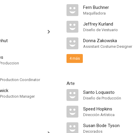
Fern Buchner
Maquilladora
Jeffrey Kurland
Diseño de Vestuario
nhut
Donna Zakowska
Assistant Costume Designer
es
4 más
Produccion
 Production Coordinator
Arte
wick
Santo Loquasto
 Production Manager
Diseño de Producción
Speed Hopkins
Dirección Artística
Susan Bode Tyson
Decorados