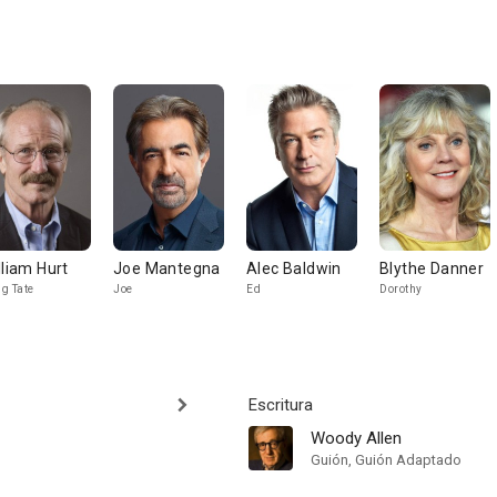
lliam Hurt
Joe Mantegna
Alec Baldwin
Blythe Danner
g Tate
Joe
Ed
Dorothy
Escritura
Woody Allen
Guión, Guión Adaptado