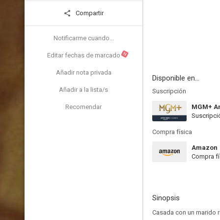
Compartir
Notificarme cuando...
N
Editar fechas de marcado
Añadir nota privada
Disponible en...
Añadir a la lista/s
Suscripción
Recomendar
MGM+ Am
Suscripci
Compra física
Amazon
Compra fí
Sinopsis
Casada con un marido ri