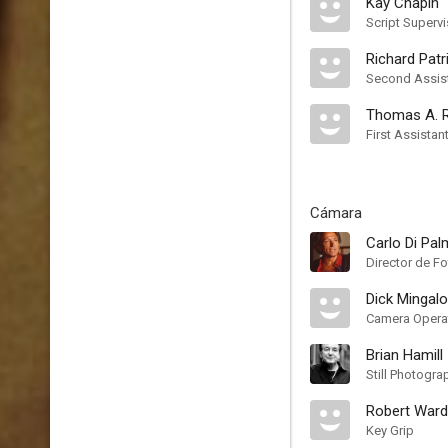
Kay Chapin
Script Supervi
Richard Patr
Second Assist
Thomas A. Re
First Assistan
Cámara
Carlo Di Pa
Director de Fo
Dick Mingal
Camera Opera
Brian Hamill
Still Photogra
Robert Ward
Key Grip