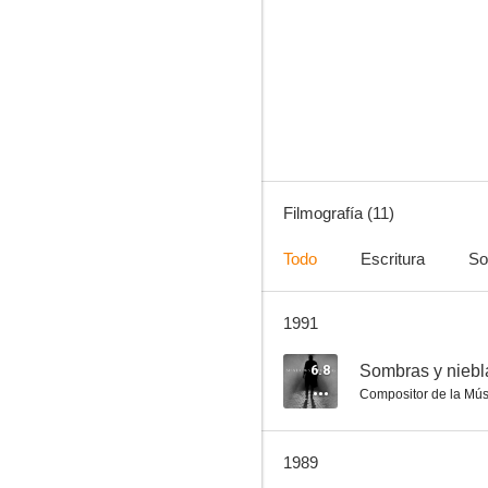
Playa azul
--
Filmografía (11)
Todo
Escritura
So
1991
Una mujer en la penumbra
--
6.8
Sombras y niebl
Compositor de la Mús
1989