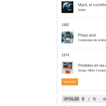
--
Mack, el cuchillo
Guión
La comedia de la vida
1982
--
Playa azul
Compositor de la Mús
1974
--
Perdidos en las 
Songs
,
Other
,
Composi
Ver todo