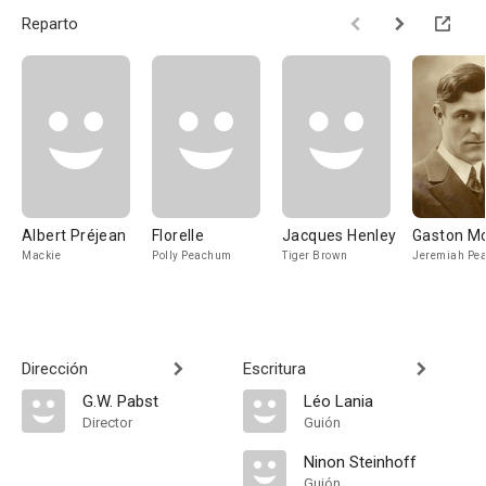
Reparto
Albert Préjean
Florelle
Jacques Henley
Gaston M
Mackie
Polly Peachum
Tiger Brown
Jeremiah Pe
Dirección
Escritura
G.W. Pabst
Léo Lania
Director
Guión
Ninon Steinhoff
Guión