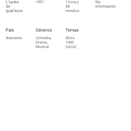
L'opéra
1931
1 hora y
Sin
de
38
información
quat'sous
minutos
País
Géneros
Temas
Alemania
Comedia
,
Años
Drama
,
1900
Musical
(circa)