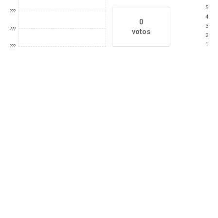
5
???
4
0
3
???
votos
2
1
???