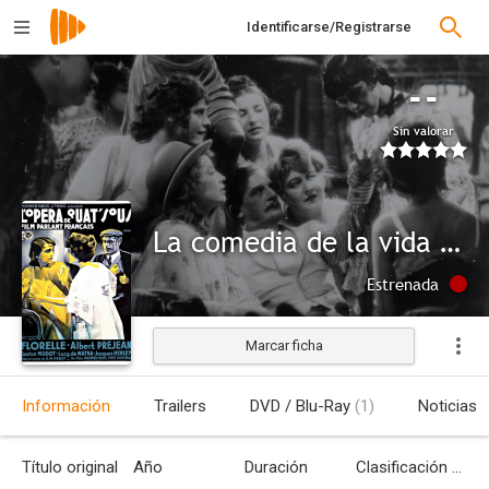
Identificarse/Registrarse
--
Sin valorar
La comedia de la vida (L'opéra de quat'sous)
Estrenada
Marcar ficha
Información
Trailers
DVD / Blu-Ray
(1)
Noticias
Título original
Año
Duración
Clasificación por edades