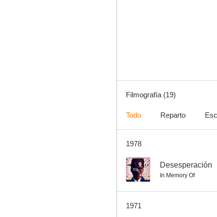
Bonaparte et la révolution
--
Filmografía (19)
Todo
Reparto
Esc
1978
Justicia imperial
--
9.0
Desesperación
In Memory Of
1971