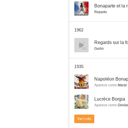
--
Bonaparte et la 
Reparto
Mater dolorosa
1962
--
--
Regards sur la fo
Guión
1935
--
Napoléon Bonap
Aparece como
Marat
La comedia de la vida (L'opéra de quat'sous)
--
Lucrèce Borgia
--
Aparece como
Girola
Ver todo