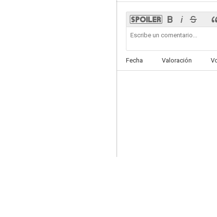
El dinero (L'argent)
Fecha
Valoración
V
--
Mater dolorosa (La tortura del silencio)