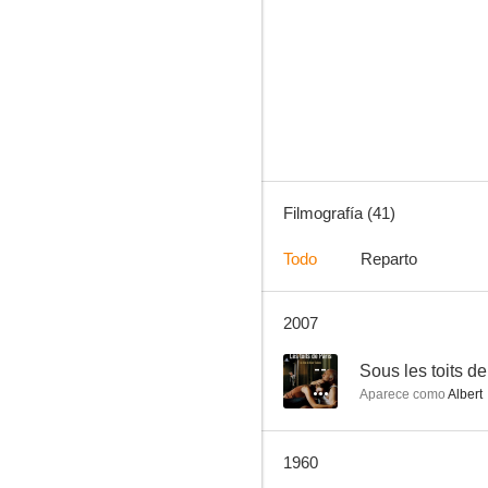
Adorables démons
--
Filmografía (41)
Todo
Reparto
2007
Chéri-Bibi
--
--
Sous les toits de
Aparece como
Albert
1960