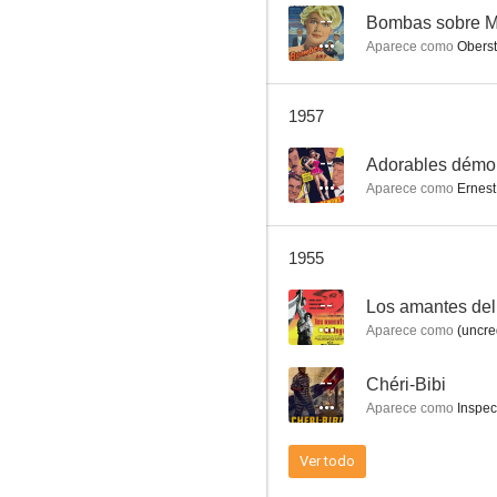
--
Bombas sobre M
Aparece como
Oberst
The Scarlet Bazaar
1957
--
--
Adorables démo
Aparece como
Ernest
1955
--
Los amantes del 
Aparece como
(uncre
Au bonheur des dames
--
Chéri-Bibi
--
Aparece como
Inspec
Ver todo