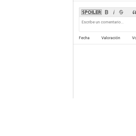
L'or du Cristobal
Fecha
Valoración
V
--
Coartada
--