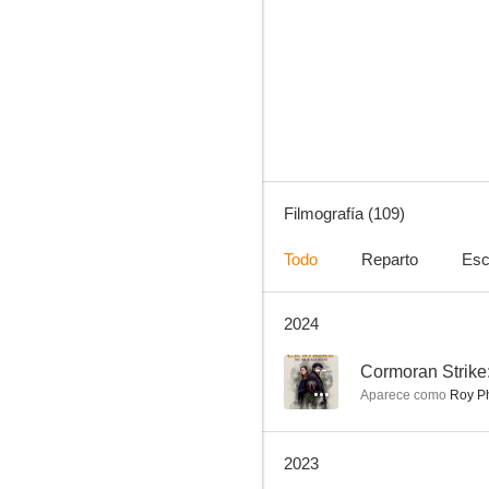
Un puente lejano
7.4
Filmografía (109)
Todo
Reparto
Esc
2024
La profecía
6.9
--
Cormoran Strike
Aparece como
Roy P
2023