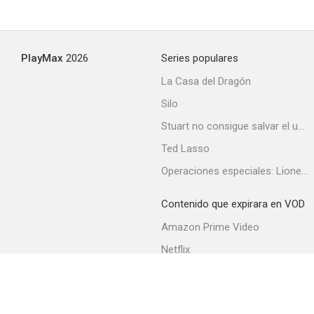
Smiley's People
PlayMax
2026
Series populares
--
La Casa del Dragón
Silo
Stuart no consigue salvar el universo
Ted Lasso
Operaciones especiales: Lioness
Contenido que expirara en VOD
The First Line
Amazon Prime Video
--
Netflix
Filmin
Movistar+