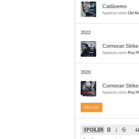
6.9
Cadáveres
Aparece como
Old Mu
El santo
2022
6.3
8.3
Cormoran Strike:
Aparece como
Roy P
2020
7.5
Cormoran Strike:
Aparece como
Roy P
El mañana nunca muere
Ver todo
10