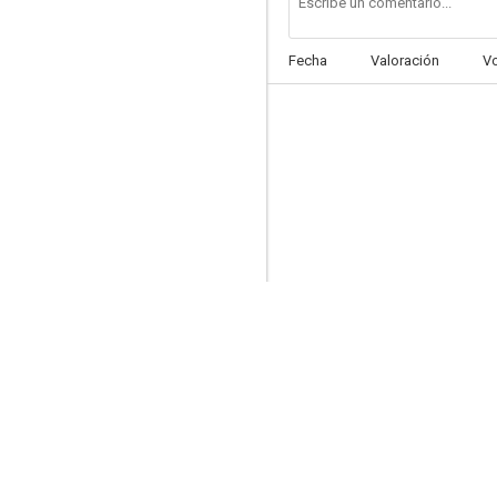
Fecha
Valoración
V
Beyond the Sea
9.4
Agatha Raisin
9.0