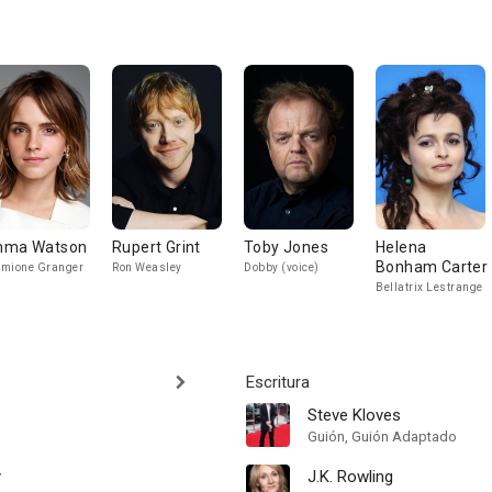
ma Watson
Rupert Grint
Toby Jones
Helena
Bonham Carter
mione Granger
Ron Weasley
Dobby (voice)
Bellatrix Lestrange
Escritura
Steve Kloves
Guión, Guión Adaptado
y
J.K. Rowling