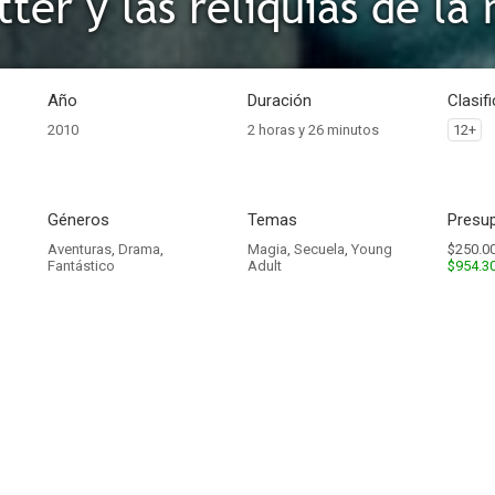
Año
Duración
Clasif
2010
2 horas y 26 minutos
12+
Géneros
Temas
Presup
Aventuras
,
Drama
,
Magia
,
Secuela
,
Young
$250.00
Fantástico
Adult
$954.3