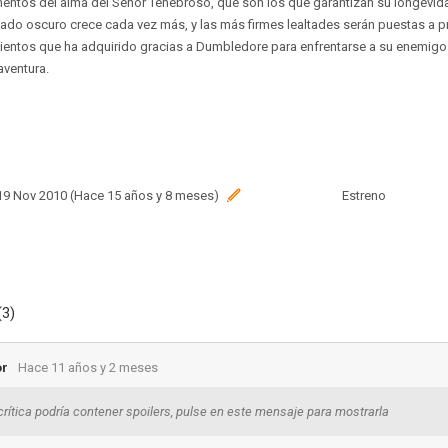
entos del alma del Señor Tenebroso, que son los que garantizan su longevidad
l lado oscuro crece cada vez más, y las más firmes lealtades serán puestas a 
ientos que ha adquirido gracias a Dumbledore para enfrentarse a su enemigo 
aventura.
 19 Nov 2010 (Hace 15 años y 8 meses)
Estreno
(3)
or
Hace 11 años y 2 meses
crítica podría contener spoilers, pulse en este mensaje para mostrarla