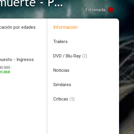
Harry Potter y las reliquias de la muerte - Parte 1
Estrenada
icación por edades
Información
Trailers
DVD / Blu-Ray
(2)
uesto - Ingresos
0.000 -
Noticias
05.868
Similares
Críticas
(5)