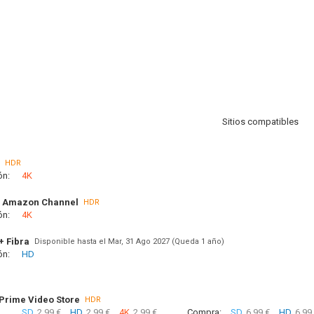
Sitios compatibles
HDR
ón:
4K
 Amazon Channel
HDR
ón:
4K
+ Fibra
Disponible hasta el Mar, 31 Ago 2027 (Queda 1 año)
ón:
HD
rime Video Store
HDR
SD
2.99 €
HD
2.99 €
4K
2.99 €
Compra:
SD
6.99 €
HD
6.99