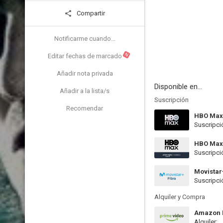
Compartir
Notificarme cuando...
N
Editar fechas de marcado
Añadir nota privada
Disponible en...
Añadir a la lista/s
Suscripción
Recomendar
HBO Max
Suscripci
HBO Max
Suscripci
Movistar
Suscripci
Alquiler y Compra
Amazon P
Alquiler: