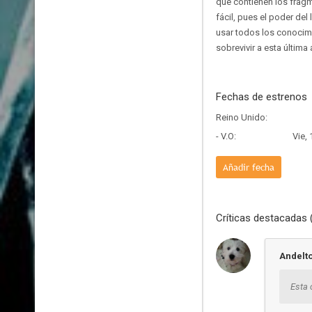
que contienen los fragm
fácil, pues el poder de
usar todos los conocim
sobrevivir a esta última 
Fechas de estrenos
Reino Unido:
- V.O:
Vie,
Añadir fecha
Críticas destacadas 
Andelt
Esta 