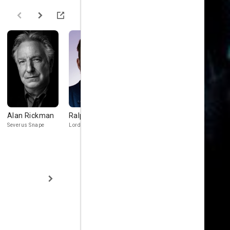
Alan Rickman
Ralph Fiennes
Bill Nighy
Simon
McBurney
Severus Snape
Lord Voldemort
Rufus Scrimgeour
Kreacher (voic