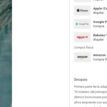
Apple iT
Alquiler:
Google P
Compra:
Rakuten 
Alquiler:
Compra física
Amazon
Compra fí
Sinopsis
Primera parte de la adap
"El misterio del príncip
últimos horrocruxes para
años emprende con sus 