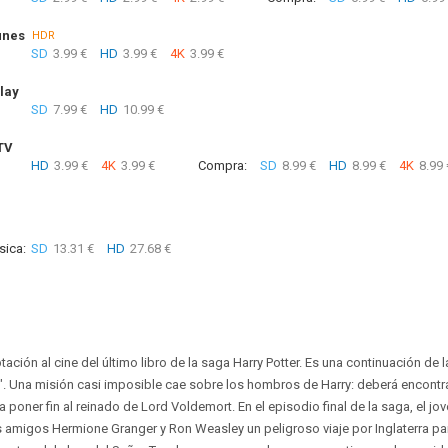
unes
HDR
SD
3.99 €
HD
3.99 €
4K
3.99 €
lay
SD
7.99 €
HD
10.99 €
TV
HD
3.99 €
4K
3.99 €
Compra:
SD
8.99 €
HD
8.99 €
4K
8.99 
sica:
SD
13.31 €
HD
27.68 €
tación al cine del último libro de la saga Harry Potter. Es una continuación de l
e". Una misión casi imposible cae sobre los hombros de Harry: deberá encontrar
 poner fin al reinado de Lord Voldemort. En el episodio final de la saga, el jo
amigos Hermione Granger y Ron Weasley un peligroso viaje por Inglaterra par