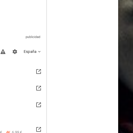
España
 €
4K
6.99 €