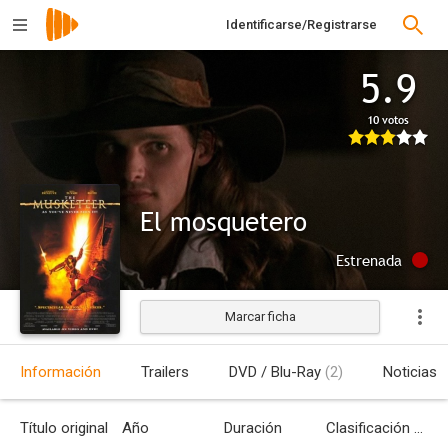
Identificarse/Registrarse
5.9
10 votos
El mosquetero
Estrenada
Marcar ficha
Información
Trailers
DVD / Blu-Ray
(2)
Noticias
Título original
Año
Duración
Clasificación por edades