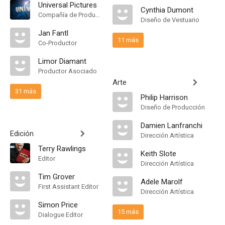
Universal Pictures
Cynthia Dumont
Compañía de Produccion
Diseño de Vestuario
Jan Fantl
11 más
Co-Productor
Limor Diamant
Productor Asociado
Arte
31 más
Philip Harrison
Diseño de Producción
Damien Lanfranchi
Edición
Dirección Artística
Terry Rawlings
Keith Slote
Editor
Dirección Artística
Tim Grover
Adele Marolf
First Assistant Editor
Dirección Artística
Simon Price
15 más
Dialogue Editor