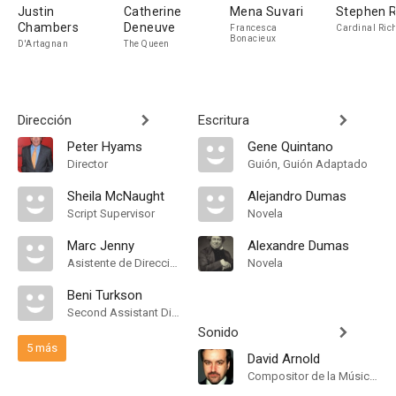
Justin
Catherine
Mena Suvari
Stephen 
Chambers
Deneuve
Francesca
Cardinal Rich
Bonacieux
D'Artagnan
The Queen
Dirección
Escritura
Peter Hyams
Gene Quintano
Director
Guión, Guión Adaptado
Sheila McNaught
Alejandro Dumas
Script Supervisor
Novela
Marc Jenny
Alexandre Dumas
Asistente de Dirección
Novela
Beni Turkson
Second Assistant Director
Sonido
5 más
David Arnold
Compositor de la Música Original