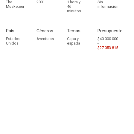
The
2001
1 hora y
Sin
Musketeer
46
información
minutos
País
Géneros
Temas
Presupuesto - Ingresos
Estados
Aventuras
Capa y
$40.000.000
Unidos
espada
-
$27.053.815