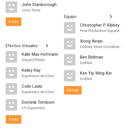
John Stanborough
Color Timer
Equipo
3 más
Christopher P. Kibbey
Post Production Supervisor
Xiong Xinxin
Efectos Visuales
Dobles, Stunt Coordinator, Martial Arts Choreographer
Kalle Max Hofmann
Ben Bellman
Visual Effects
Dobles
Kelley Ray
Ken Yip Wing-Kin
Supervisor de Efectos Visuales
Dobles
Colin Laski
24 más
Supervisor de Efectos Visuales
Dominik Trimborn
I/O Supervisor
5 más