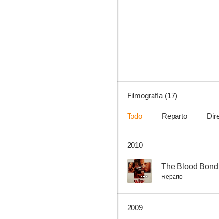
Miedo punto com
--
Filmografía (17)
Todo
Reparto
Dir
2010
Shaolin vs. Evil Dead: Ultimate Power
--
--
The Blood Bond
Reparto
2009