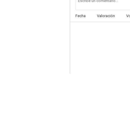
Fecha
Valoración
V
City Cops