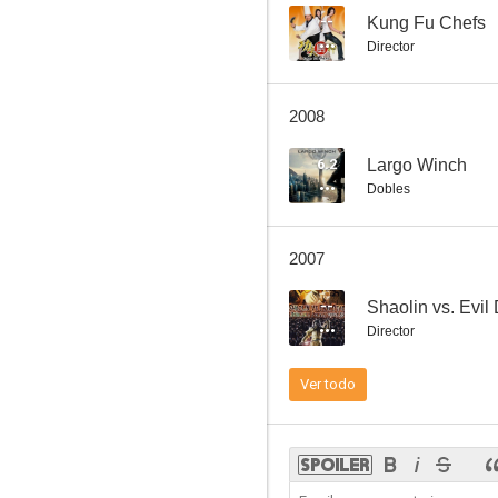
--
Kung Fu Chefs
Director
The Barefooted Kid
2008
--
6.2
Largo Winch
Dobles
2007
--
Shaolin vs. Evil
Director
Bullet for Hire
Ver todo
--