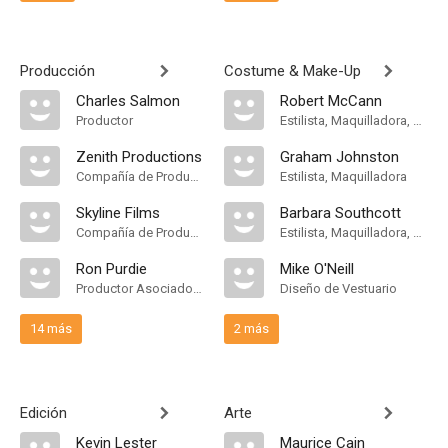
Producción
Costume & Make-Up
Charles Salmon
Robert McCann
Productor
Estilista, Maquilladora, Makeup & Hair
Zenith Productions
Graham Johnston
Compañía de Produccion
Estilista, Maquilladora
Skyline Films
Barbara Southcott
Compañía de Produccion
Estilista, Maquilladora, Makeup & Hair
Ron Purdie
Mike O'Neill
Productor Asociado, Production Manager, Supervisor de Producción
Diseño de Vestuario
14 más
2 más
Edición
Arte
Kevin Lester
Maurice Cain