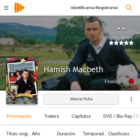
Identificarse/Registrarse
--
Sin valorar
Hamish Macbeth
Finalizada
Marcar ficha
Información
Trailers
Capítulos
DVD / Blu-Ray
(1)
Título original
Año
Duración
Temporadas
Clasificación por edades