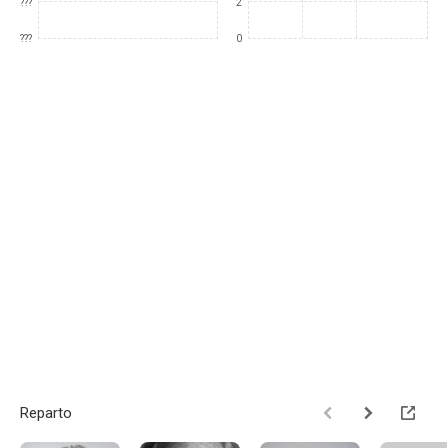
???
2
???
0
Reparto