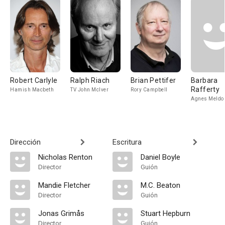
Robert Carlyle
Ralph Riach
Brian Pettifer
Barbara
Rafferty
Hamish Macbeth
TV John McIver
Rory Campbell
Agnes Meldo
Dirección
Escritura
Nicholas Renton
Daniel Boyle
Director
Guión
Mandie Fletcher
M.C. Beaton
Director
Guión
Jonas Grimås
Stuart Hepburn
Director
Guión