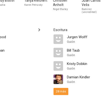
ndy Booth
Tanja Reichert
Christien
Juan Carlos
Anholt
Velis
udia
Karen Petrusky
Nigel Bailey
Ramirez
(uncredited)
Escritura
wood
Jurgen Wolff
Guión
man
Bill Taub
Guión
Kristy Dobkin
Guión
Damian Kindler
Guión
28 más