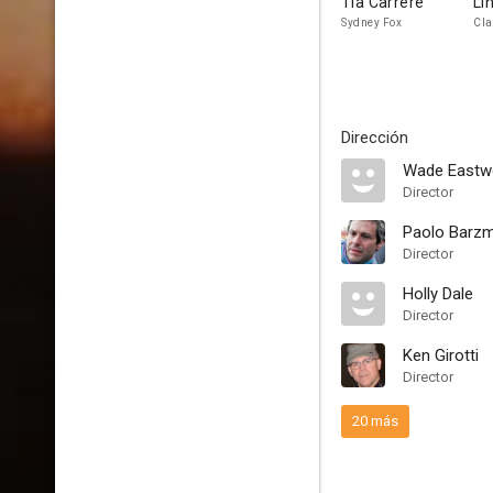
Tia Carrere
Li
Sydney Fox
Cla
Dirección
Wade East
Director
Paolo Barz
Director
Holly Dale
Director
Ken Girotti
Director
20 más