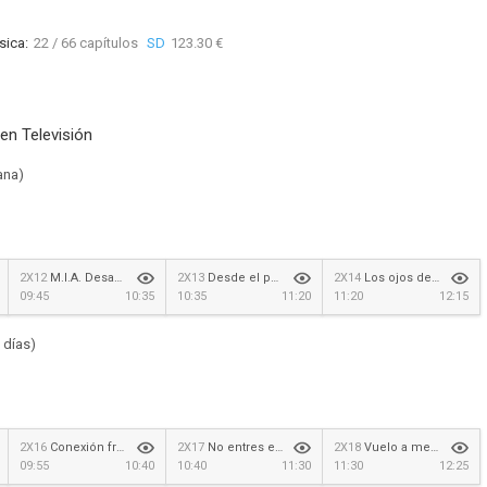
sica:
22 / 66 capítulos
SD
123.30 €
en Televisión
ana)
2X12
M.I.A. Desaparecida en acción
2X13
Desde el pasado
2X14
Los ojos de Tokomani
09:45
10:35
10:35
11:20
11:20
12:15
 días)
2X16
Conexión francesa
2X17
No entres en el bosque
2X18
Vuelo a medianoche
09:55
10:40
10:40
11:30
11:30
12:25