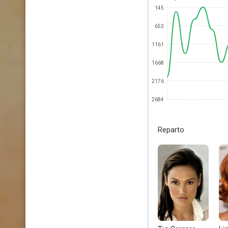
145
653
1161
1668
2176
2684
Reparto