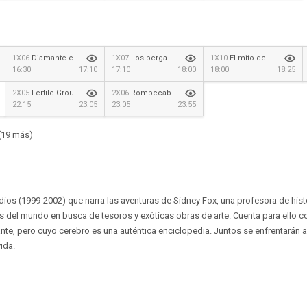
1X06
Diamante en bruto
1X07
Los pergaminos
1X10
El mito del laberinto
16:30
17:10
17:10
18:00
18:00
18:25
2X05
Fertile Ground
2X06
Rompecabezas gitanos
22:15
23:05
23:05
23:55
(19 más)
dios (1999-2002) que narra las aventuras de Sidney Fox, una profesora de hist
 del mundo en busca de tesoros y exóticas obras de arte. Cuenta para ello co
te, pero cuyo cerebro es una auténtica enciclopedia. Juntos se enfrentarán a
ida.