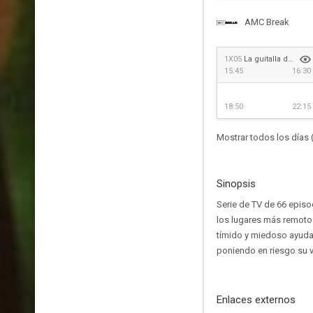
AMC Break
1X05
La guitalla de Elvis
15:45
16:30
18:50
22:15
Mostrar todos los días 
Sinopsis
Serie de TV de 66 episo
los lugares más remotos
tímido y miedoso ayudan
poniendo en riesgo su v
Enlaces externos