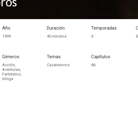
ros
Año
Duración
Temporadas
1999
40 minutos
3
S
Géneros
Temas
Capítulos
Acción
,
Cazatesoros
66
Aventuras
,
Fantástico
,
Intriga