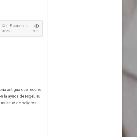
1X11
El asunto de Lacora
18:25
18:50
oria antigua que recorre
n la ayuda de Nigel, su
 multitud de peligros