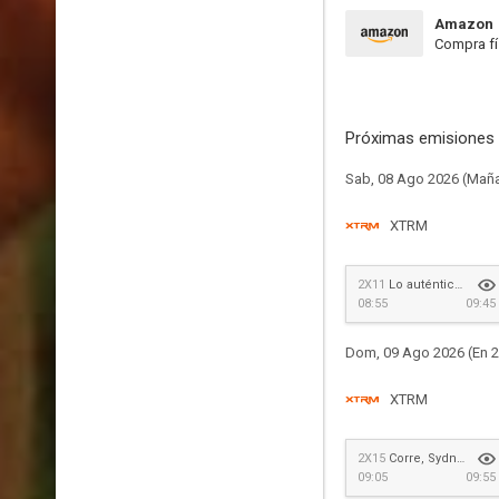
Amazon
Compra fí
Próximas emisiones 
Sab, 08 Ago 2026 (Mañ
XTRM
2X11
Lo auténtico en el cine
08:55
09:45
Dom, 09 Ago 2026 (En 2
XTRM
2X15
Corre, Sydney, corre.
09:05
09:55