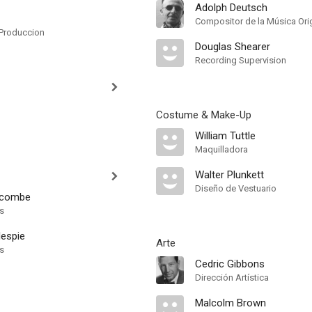
Adolph Deutsch
Compositor de la Música Orig
Produccion
Douglas Shearer
Recording Supervision
Costume & Make-Up
William Tuttle
Maquilladora
Walter Plunkett
Diseño de Vestuario
wcombe
ts
lespie
Arte
ts
Cedric Gibbons
Dirección Artística
Malcolm Brown