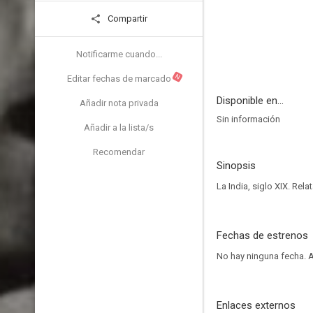
Compartir
Notificarme cuando...
N
Editar fechas de marcado
Disponible en...
Añadir nota privada
Sin información
Añadir a la lista/s
Recomendar
Sinopsis
La India, siglo XIX. Rel
Fechas de estrenos
No hay ninguna fecha.
A
Enlaces externos