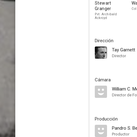
Stewart
Wa
Granger
Col
Pvt. Archibald
Ackroyd
Dirección
Tay Garnett
Director
Cámara
William C. Me
Director de Fo
Producción
Pandro S. B
Productor