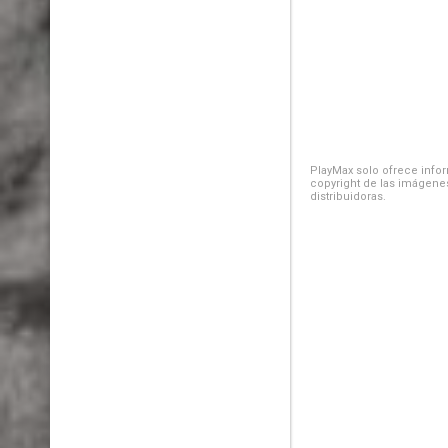
PlayMax solo ofrece inform
copyright de las imágenes
distribuidoras.