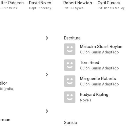
lter Pidgeon
David Niven
Robert Newton
Cyril Cusack
. Brunswick
Capt. Pindenny
Pvt. Bill Sykes
Pvt. Dennis Malloy
Escritura
Malcolm Stuart Boylan
Guión, Guión Adaptado
Tom Reed
Guión, Guión Adaptado
Marguerite Roberts
llor
Guión, Guión Adaptado
tografía
Rudyard Kipling
Novela
erman
Sonido