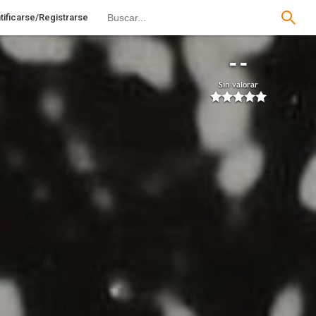
tificarse/Registrarse
--
Sin valorar