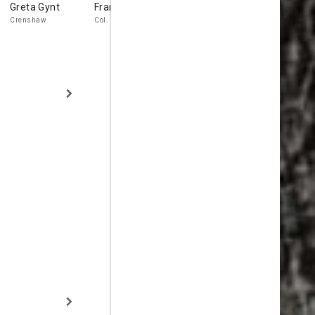
Greta Gynt
Frank Allenby
Robert Coote
Dan O'Herl
Crenshaw
Col. Groat
Maj. Mercer
Sgt.Murphy