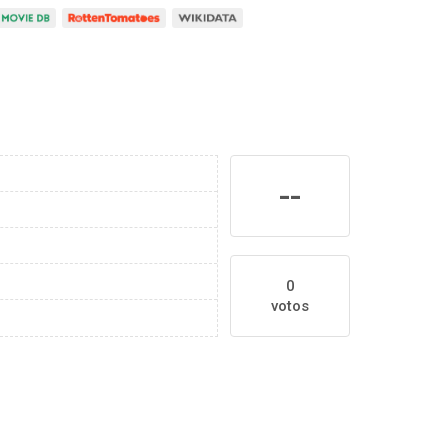
--
0
votos