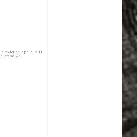
irector de la película. El
oductoras y/o