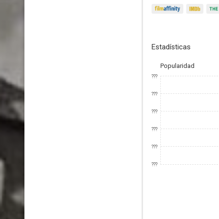
Estadísticas
Popularidad
???
???
???
???
???
???