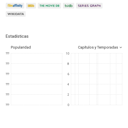
Estadísticas
Popularidad
Capítulos y Temporadas
???
10
???
8
???
6
???
4
???
2
???
0