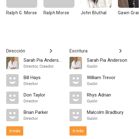
Ralph G. Morse
Ralph Morse
John Bluthal
Gawn Grai
Dirección
Escritura
Sarah Pia Anderson
Sarah Pia Anderson
Director, Creador
Guión
Bill Hays
William Trevor
Director
Guión
Don Taylor
Rhys Adrian
Director
Guión
Brian Parker
Malcolm Bradbury
Director
Guión
6 más
6 más