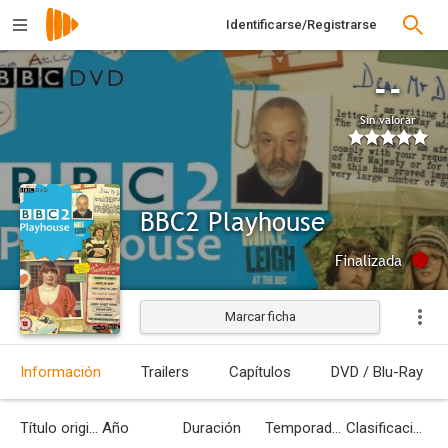
Identificarse/Registrarse
--
Sin valorar
BBC2 Playhouse
Finalizada
Marcar ficha
Información
Trailers
Capítulos
DVD / Blu-Ray
Título original
Año
Duración
Temporadas
Clasificación por edades